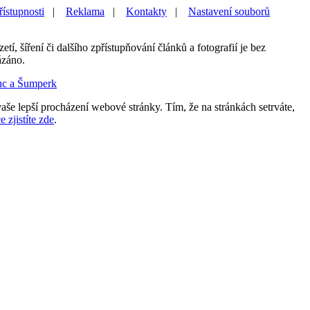
řístupnosti
|
Reklama
|
Kontakty
|
Nastavení souborů
etí, šíření či dalšího zpřístupňování článků a fotografií je bez
ázáno.
uc a Šumperk
aše lepší procházení webové stránky. Tím, že na stránkách setrváte,
e zjistíte zde
.