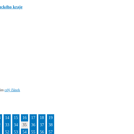
uckého kraje
tům
celý článek
3
14
15
16
17
18
19
2
33
34
35
36
37
38
1
52
53
54
55
56
57