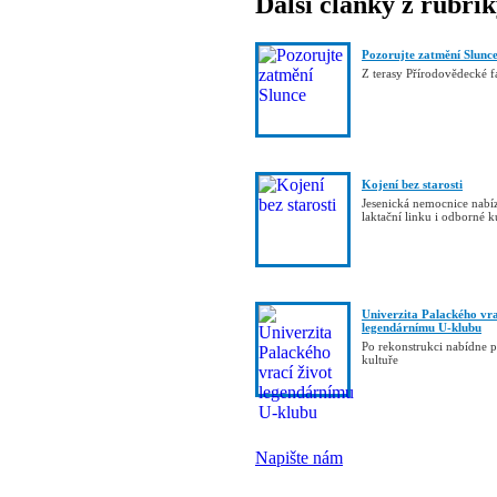
Další články z rubri
Pozorujte zatmění Slunc
Z terasy Přírodovědecké 
Kojení bez starosti
Jesenická nemocnice nab
laktační linku i odborné 
Univerzita Palackého vra
legendárnímu U-klubu
Po rekonstrukci nabídne p
kultuře
Napište nám