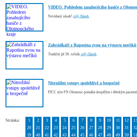
VIDEO. Pohledem zasahujícího hasiče z Olomo
Nevídaný zásah!
celý článek
Zahrádkáři z Rapotína zvou na výstavu mečíků
Tradiční již 59. ročník
celý článek
Nitrožilní vstupy spolehlivě a bezpečně
PICC tým FN Olomouc pomáhá dospělým i dětským pacien
Stránka:
1
2
3
4
5
6
7
8
9
10
11
12
1
20
21
22
23
24
25
26
27
28
29
30
31
3
39
40
41
42
43
44
45
46
47
48
49
50
5