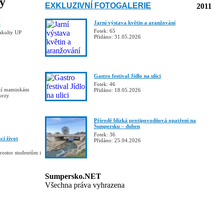
ky
EXKLUZIVNÍ FOTOGALERIE
2011
Jarní výstava květin a aranžování
e
Fotek: 65
fakulty UP
Přidáno: 31.05.2026
Gastro festival Jídlo na ulici
Fotek: 46
ízí maminkám
Přidáno: 18.05.2026
kurzy
Přírodě blízká protipovodňová opatření na
Šumpersku – duben
Fotek: 36
cí život
Přidáno: 25.04.2026
rostor studentům i
Sumpersko.NET
Všechna práva vyhrazena