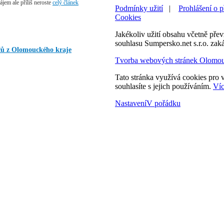
zájem ale příliš neroste
celý článek
Podmínky užití
|
Prohlášení o p
Cookies
Jakékoliv užití obsahu včetně převz
souhlasu Sumpersko.net s.r.o. zak
ičů z Olomouckého kraje
Tvorba webových stránek Olomo
Tato stránka využívá cookies pro v
souhlasíte s jejich používáním.
Víc
Nastavení
V pořádku