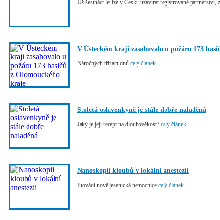
Už šestnáct let lze v Česku uzavírat registrované partnerství, 
V Ústeckém kraji zasahovalo u požáru 173 has
Náročných třináct dnů
celý článek
Stoletá oslavenkyně je stále dobře naladěná
Jaký je její recept na dlouhověkost?
celý článek
Nanoskopii kloubů v lokální anestezii
Provádí nově jesenická nemocnice
celý článek