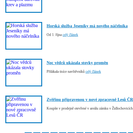
Horská služba Jeseníky má nového náčelníka
Od 1. října
celý článek
Noc vědců ukázala stovky proměn
Přilákala tisíce navštěvníků
celý článek
Zvěřinu připravenou v nové zpracovně Lesů ČR
Koupíte v prodejně otevřené v areálu zámku v Židlochovicíc