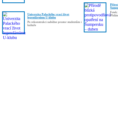
Příro
Šumpe
Fotek:
Univerzita Palackého vrací život
Přidá
legendárnímu U-klubu
Po rekonstrukci nabídne prostor studentům i
kultuře