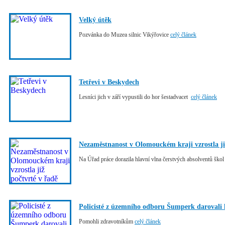
Velký útěk
Pozvánka do Muzea silnic Vikýřovice
celý článek
Tetřevi v Beskydech
Lesníci jich v září vypustili do hor šestadvacet
celý článek
Nezaměstnanost v Olomouckém kraji vzrostla ji
Na Úřad práce dorazila hlavní vlna čerstvých absolventů ško
Policisté z územního odboru Šumperk darovali
Pomohli zdravotníkům
celý článek