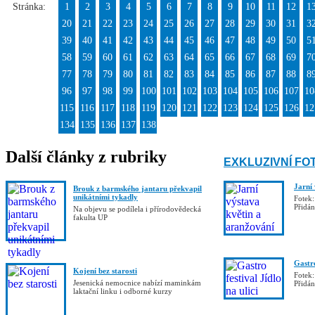
Stránka:
1
2
3
4
5
6
7
8
9
10
11
12
1
20
21
22
23
24
25
26
27
28
29
30
31
3
39
40
41
42
43
44
45
46
47
48
49
50
5
58
59
60
61
62
63
64
65
66
67
68
69
7
77
78
79
80
81
82
83
84
85
86
87
88
8
96
97
98
99
100
101
102
103
104
105
106
107
10
115
116
117
118
119
120
121
122
123
124
125
126
12
134
135
136
137
138
Další články z rubriky
EXKLUZIVNÍ FO
Jarní
Brouk z barmského jantaru překvapil
unikátními tykadly
Fotek:
Přidá
Na objevu se podílela i přírodovědecká
fakulta UP
Gastro
Kojení bez starosti
Fotek:
Jesenická nemocnice nabízí maminkám
Přidá
laktační linku i odborné kurzy