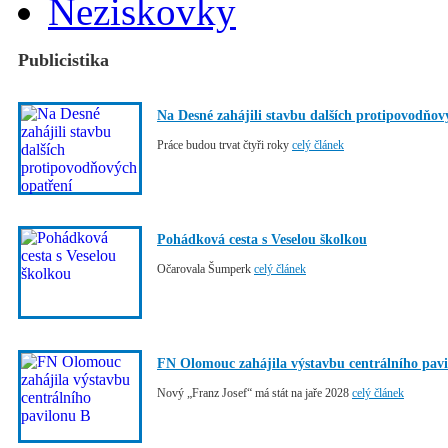
Neziskovky
Publicistika
Na Desné zahájili stavbu dalších protipovodňov
Práce budou trvat čtyři roky
celý článek
Pohádková cesta s Veselou školkou
Očarovala Šumperk
celý článek
FN Olomouc zahájila výstavbu centrálního pav
Nový „Franz Josef“ má stát na jaře 2028
celý článek