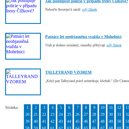
Jak postupuje policie v případu Ireny Čížkové?
Nebuďte lhostejní k násilí
celý článek
Patnáct let neobjasněná vražda v Mohelnici
Vrah je dodnes neznámý, otazníky přibývají.
celý článek
TALLEYRAND VZOREM
„Když pan Talleyrand právě neintrikuje, kšeftaří.“ (De Chate
Stránka:
1
2
3
4
5
6
7
8
9
10
11
12
1
20
21
22
23
24
25
26
27
28
29
30
31
3
39
40
41
42
43
44
45
46
47
48
49
50
5
58
59
60
61
62
63
64
65
66
67
68
69
7