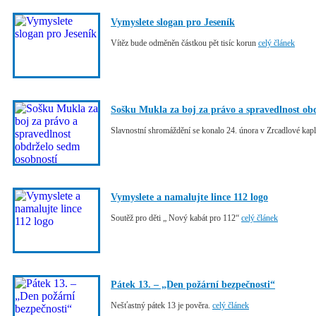
Vymyslete slogan pro Jeseník
Vítěz bude odměněn částkou pět tisíc korun
celý článek
Sošku Mukla za boj za právo a spravedlnost ob
Slavnostní shromáždění se konalo 24. února v Zrcadlové kap
Vymyslete a namalujte lince 112 logo
Soutěž pro děti „ Nový kabát pro 112“
celý článek
Pátek 13. – „Den požární bezpečnosti“
Nešťastný pátek 13 je pověra.
celý článek