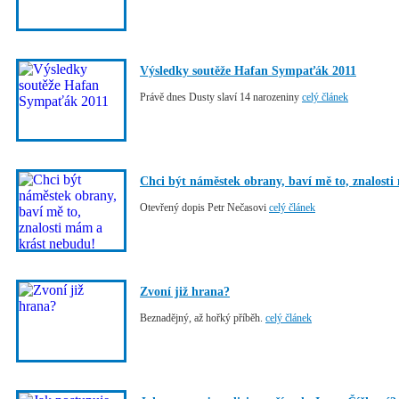
Výsledky soutěže Hafan Sympaťák 2011
Právě dnes Dusty slaví 14 narozeniny
celý článek
Chci být náměstek obrany, baví mě to, znalost
Otevřený dopis Petr Nečasovi
celý článek
Zvoní již hrana?
Beznadějný, až hořký příběh.
celý článek