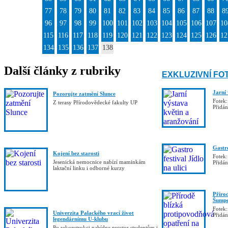
77
78
79
80
81
82
83
84
85
86
87
88
8
96
97
98
99
100
101
102
103
104
105
106
107
10
115
116
117
118
119
120
121
122
123
124
125
126
12
134
135
136
137
138
Další články z rubriky
EXKLUZIVNÍ FO
Jarní
Pozorujte zatmění Slunce
Fotek:
Z terasy Přírodovědecké fakulty UP
Přidá
Gastro
Kojení bez starosti
Fotek:
Jesenická nemocnice nabízí maminkám
Přidá
laktační linku i odborné kurzy
Příro
Šumpe
Fotek:
Univerzita Palackého vrací život
Přidá
legendárnímu U-klubu
Po rekonstrukci nabídne prostor studentům i