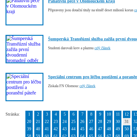
Paliativní péče v Olomouckém kraji
Připraveny jsou dotační tituly na téměř deset milionů korun
c
Šumperská Transfúzní služba zažila první dvo
Studenti darovali krev a plazmu
celý článek
Speciální centrum pro léčbu postižení a poraněn
Získala FN Olomouc
celý článek
Stránka:
1
2
3
4
5
6
7
8
9
10
11
12
1
20
21
22
23
24
25
26
27
28
29
30
31
3
39
40
41
42
43
44
45
46
47
48
49
50
5
58
59
60
61
62
63
64
65
66
67
68
69
7