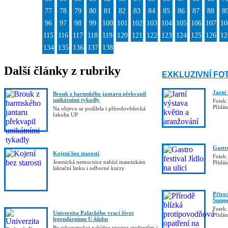
77
78
79
80
81
82
83
84
85
86
87
88
8
96
97
98
99
100
101
102
103
104
105
106
107
10
115
116
117
118
119
120
121
122
123
124
125
126
12
134
135
136
137
138
Další články z rubriky
EXKLUZIVNÍ FO
Jarní
Brouk z barmského jantaru překvapil
unikátními tykadly
Fotek:
Přidá
Na objevu se podílela i přírodovědecká
fakulta UP
Gastro
Kojení bez starosti
Fotek:
Jesenická nemocnice nabízí maminkám
Přidá
laktační linku i odborné kurzy
Příro
Šumpe
Fotek:
Univerzita Palackého vrací život
Přidá
legendárnímu U-klubu
Po rekonstrukci nabídne prostor studentům i