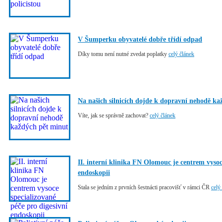
V Šumperku obyvatelé dobře třídí odpad
Díky tomu není nutné zvedat poplatky
celý článek
Na našich silnicích dojde k dopravní nehodě k
Víte, jak se správně zachovat?
celý článek
II. interní klinika FN Olomouc je centrem vysoc
endoskopii
Stala se jedním z prvních šestnácti pracovišť v rámci ČR
celý