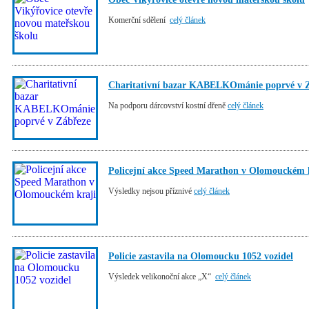
Komerční sdělení
celý článek
Charitativní bazar KABELKOmánie poprvé v 
Na podporu dárcovství kostní dřeně
celý článek
Policejní akce Speed Marathon v Olomouckém 
Výsledky nejsou příznivé
celý článek
Policie zastavila na Olomoucku 1052 vozidel
Výsledek velikonoční akce „X“
celý článek