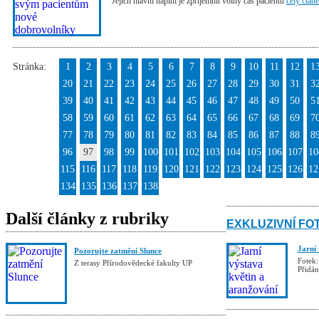
Jejich hlavní náplní je zpříjemnit volný čas pacientů
celý člán
Stránka:
1
2
3
4
5
6
7
8
9
10
11
12
1
20
21
22
23
24
25
26
27
28
29
30
31
3
39
40
41
42
43
44
45
46
47
48
49
50
5
58
59
60
61
62
63
64
65
66
67
68
69
7
77
78
79
80
81
82
83
84
85
86
87
88
8
96
97
98
99
100
101
102
103
104
105
106
107
10
115
116
117
118
119
120
121
122
123
124
125
126
12
134
135
136
137
138
Další články z rubriky
EXKLUZIVNÍ FO
Jarní
Pozorujte zatmění Slunce
Fotek:
Z terasy Přírodovědecké fakulty UP
Přidá