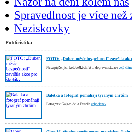
Názor na dění kolem nás
Spravedlnost je více než
Neziskovky
Publicistika
FOTO: „Duben měsíc bezpečnosti“ završila akc
Na zapůjčených koloběžkách řešili dopravní situace
celý člán
Baletka a fotograf pomáhají týraným chrtům
Fotografie Galgos de la Estrella
celý článek
Obec Vikýřovice otevře novou mateřskou školu