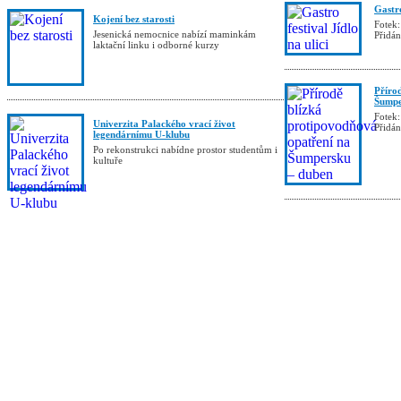
Gastro
Kojení bez starosti
Fotek:
Jesenická nemocnice nabízí maminkám
Přidá
laktační linku i odborné kurzy
Příro
Šumpe
Fotek:
Univerzita Palackého vrací život
Přidá
legendárnímu U-klubu
Po rekonstrukci nabídne prostor studentům i
kultuře