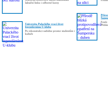
Přidá
laktační linku i odborné kurzy
Příro
Šumpe
Fotek:
Univerzita Palackého vrací život
Přidá
legendárnímu U-klubu
Po rekonstrukci nabídne prostor studentům i
kultuře