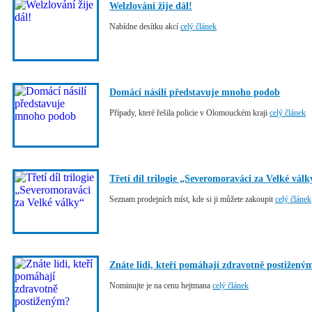
Welzlování žije dál!
Nabídne desítku akcí
celý článek
Domácí násilí představuje mnoho podob
Případy, které řešila policie v Olomouckém kraji
celý článek
Třetí díl trilogie „Severomoraváci za Velké válk
Seznam prodejních míst, kde si ji můžete zakoupit
celý článek
Znáte lidi, kteří pomáhají zdravotně postižený
Nominujte je na cenu hejtmana
celý článek