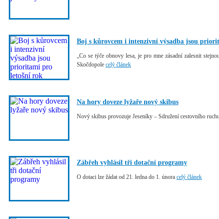
Boj s kůrovcem i intenzivní výsadba jsou priori
„Co se týče obnovy lesa, je pro mne zásadní zalesnit ste
Skočdopole
celý článek
Na hory doveze lyžaře nový skibus
Nový skibus provozuje Jeseníky – Sdružení cestovního ruch
Zábřeh vyhlásil tři dotační programy
O dotaci lze žádat od 21. ledna do 1. února
celý článek