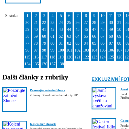
Stránka:
1
2
3
4
5
6
7
8
9
10
11
12
1
20
21
22
23
24
25
26
27
28
29
30
31
3
39
40
41
42
43
44
45
46
47
48
49
50
5
58
59
60
61
62
63
64
65
66
67
68
69
7
77
78
79
80
81
82
83
84
85
86
87
88
8
96
97
98
99
100
101
102
103
104
105
106
107
10
115
116
117
118
119
120
121
122
123
124
125
126
12
134
135
136
137
138
Další články z rubriky
EXKLUZIVNÍ FO
Jarní
Pozorujte zatmění Slunce
Fotek:
Z terasy Přírodovědecké fakulty UP
Přidá
Gastro
Kojení bez starosti
Fotek:
Jesenická nemocnice nabízí maminkám