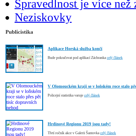
Spravedlnost je více než
Neziskovky
Publicistika
Aplikace Horská služba končí
Bude pokračovat pod aplikací Záchranka
celý článek
V Olomouckém kraji se v loňském roce stalo pře
Policejní statistika varuje
celý článek
Hrdinové Regionu 2019 jsou tady!
Třetí ročník akce v Galerii Šantovka
celý článek