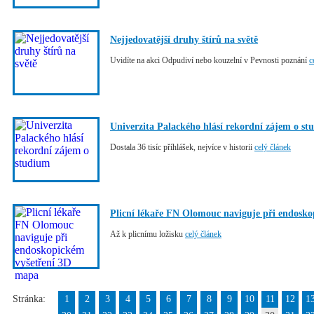
Nejjedovatější druhy štírů na světě
Uvidíte na akci Odpudiví nebo kouzelní v Pevnosti poznání
c
Univerzita Palackého hlásí rekordní zájem o s
Dostala 36 tisíc příhlášek, nejvíce v historii
celý článek
Plicní lékaře FN Olomouc naviguje při endosk
Až k plicnímu ložisku
celý článek
Stránka:
1
2
3
4
5
6
7
8
9
10
11
12
1