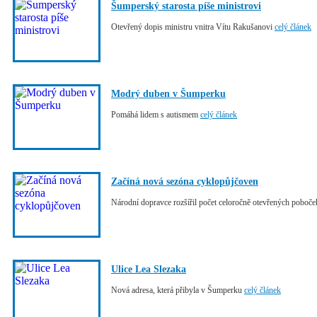
Šumperský starosta píše ministrovi
Otevřený dopis ministru vnitra Vítu Rakušanovi
celý článek
Modrý duben v Šumperku
Pomáhá lidem s autismem
celý článek
Začíná nová sezóna cyklopůjčoven
Národní dopravce rozšířil počet celoročně otevřených poboč
Ulice Lea Slezaka
Nová adresa, která přibyla v Šumperku
celý článek