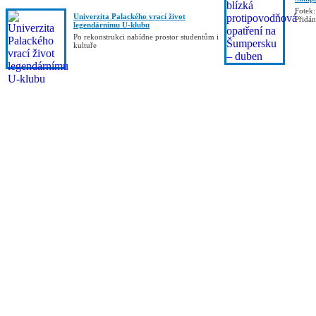
Fotek:
Univerzita Palackého vrací život
Přidá
legendárnímu U-klubu
Po rekonstrukci nabídne prostor studentům i
kultuře