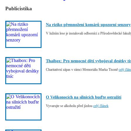
Publicistika
Na riziko přemnožení komárů upozorní senzory
V lužním lese je instalovali odborníci z Přírodovědecké faku
Thaibox: Pro nemocné děti vybojoval desítky tis
Charitativní zápas v rámci Memoriálu Marka Tisoně
celý člá
O Velikonocích na silnicích buďte ostražití
Vyvarujte se alkoholu před jízdou
celý článek