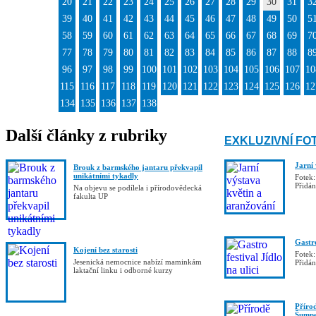
20
21
22
23
24
25
26
27
28
29
30
31
3
39
40
41
42
43
44
45
46
47
48
49
50
5
58
59
60
61
62
63
64
65
66
67
68
69
7
77
78
79
80
81
82
83
84
85
86
87
88
8
96
97
98
99
100
101
102
103
104
105
106
107
10
115
116
117
118
119
120
121
122
123
124
125
126
12
134
135
136
137
138
Další články z rubriky
EXKLUZIVNÍ FO
Jarní
Brouk z barmského jantaru překvapil
unikátními tykadly
Fotek:
Přidá
Na objevu se podílela i přírodovědecká
fakulta UP
Gastro
Kojení bez starosti
Fotek:
Jesenická nemocnice nabízí maminkám
Přidá
laktační linku i odborné kurzy
Příro
Šumpe