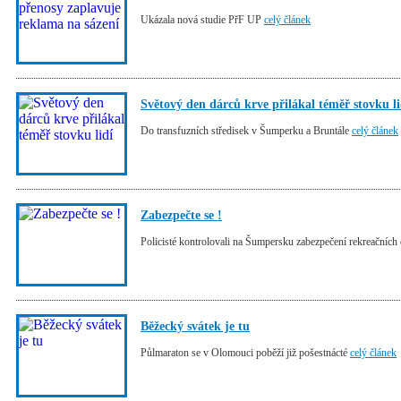
Ukázala nová studie PřF UP
celý článek
Světový den dárců krve přilákal téměř stovku li
Do transfuzních středisek v Šumperku a Bruntále
celý článek
Zabezpečte se !
Policisté kontrolovali na Šumpersku zabezpečení rekreačních
Běžecký svátek je tu
Půlmaraton se v Olomouci poběží již pošestnácté
celý článek