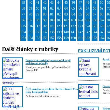
39
40
41
42
43
44
45
46
47
48
49
50
5
58
59
60
61
62
63
64
65
66
67
68
69
7
77
78
79
80
81
82
83
84
85
86
87
88
8
96
97
98
99
100
101
102
103
104
105
106
107
10
115
116
117
118
119
120
121
122
123
124
125
126
12
134
135
136
137
138
139
140
141
142
143
144
145
14
153
154
155
156
157
158
159
160
161
162
163
164
16
Další články z rubriky
EXKLUZIVNÍ FO
Jarní
Brouk z barmského jantaru překvapil
unikátními tykadly
Fotek:
Přidá
Na objevu se podílela i přírodovědecká
fakulta UP
Gastro
ČOI zajistila ve druhém čtvrtletí téměř 14,5
Fotek:
tisíce kusů padělků
Přidá
Za bezmála 54 milionů korun
Příro