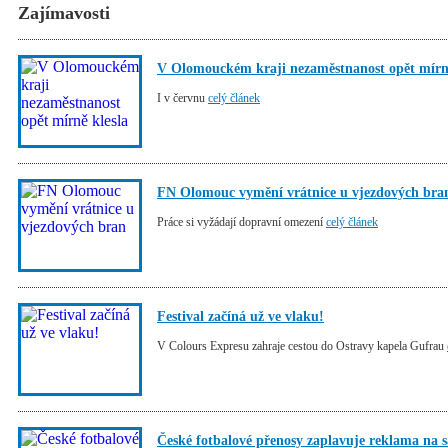
Zajímavosti
V Olomouckém kraji nezaměstnanost opět mírně
I v červnu
celý článek
FN Olomouc vymění vrátnice u vjezdových bra
Práce si vyžádají dopravní omezení
celý článek
Festival začíná už ve vlaku!
V Colours Expresu zahraje cestou do Ostravy kapela Gufrau
České fotbalové přenosy zaplavuje reklama na s