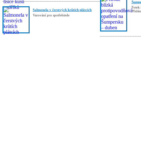
Šumpe
Fotek:
Salmonela v čerstvých krůtích plátcích
Přidá
Varování pro spotřebitele