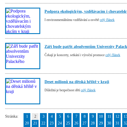
Podpora ekologickým, vzdělávacím i chovatelsk
I environmentálnímu vzdělávání a osvětě
celý článek
Září bude patřit absolventům Univerzity Palac
Čekají je koncerty, setkání i výroční promoce
celý článek
Deset milionů na dětská hřiště v kraji
Důležitá je bezpečnost dětí
celý článek
Stránka:
1
2
3
4
5
6
7
8
9
10
11
12
1
20
21
22
23
24
25
26
27
28
29
30
31
3