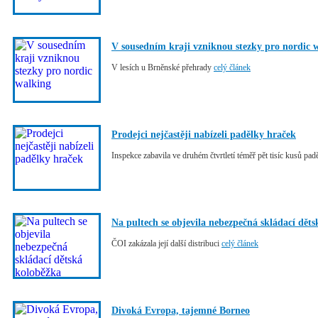
V sousedním kraji vzniknou stezky pro nordic 
V lesích u Brněnské přehrady
celý článek
Prodejci nejčastěji nabízeli padělky hraček
Inspekce zabavila ve druhém čtvrtletí téměř pět tisíc kusů pa
Na pultech se objevila nebezpečná skládací dět
ČOI zakázala její další distribuci
celý článek
Divoká Evropa, tajemné Borneo