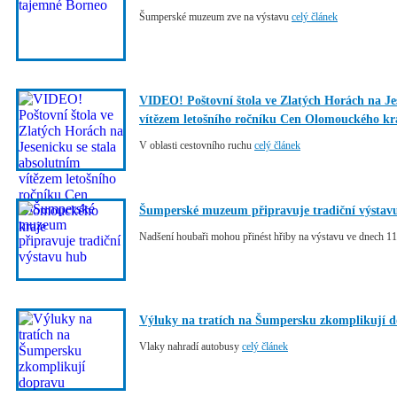
Šumperské muzeum zve na výstavu
celý článek
VIDEO! Poštovní štola ve Zlatých Horách na Jes
vítězem letošního ročníku Cen Olomouckého kr
V oblasti cestovního ruchu
celý článek
Šumperské muzeum připravuje tradiční výstav
Nadšení houbaři mohou přinést hřiby na výstavu ve dnech 11.
Výluky na tratích na Šumpersku zkomplikují 
Vlaky nahradí autobusy
celý článek