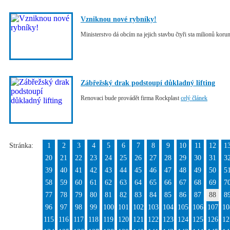
Vzniknou nové rybníky!
Ministerstvo dá obcím na jejich stavbu čtyři sta milionů koru
Zábřežský drak podstoupí důkladný lifting
Renovaci bude provádět firma Rockplast
celý článek
Stránka:
1
2
3
4
5
6
7
8
9
10
11
12
1
20
21
22
23
24
25
26
27
28
29
30
31
3
39
40
41
42
43
44
45
46
47
48
49
50
5
58
59
60
61
62
63
64
65
66
67
68
69
7
77
78
79
80
81
82
83
84
85
86
87
88
8
96
97
98
99
100
101
102
103
104
105
106
107
10
115
116
117
118
119
120
121
122
123
124
125
126
12