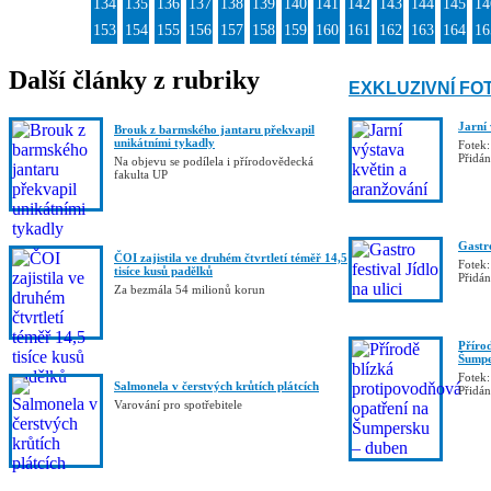
134
135
136
137
138
139
140
141
142
143
144
145
14
153
154
155
156
157
158
159
160
161
162
163
164
16
Další články z rubriky
EXKLUZIVNÍ FO
Jarní
Brouk z barmského jantaru překvapil
unikátními tykadly
Fotek:
Přidá
Na objevu se podílela i přírodovědecká
fakulta UP
Gastro
ČOI zajistila ve druhém čtvrtletí téměř 14,5
Fotek:
tisíce kusů padělků
Přidá
Za bezmála 54 milionů korun
Příro
Šumpe
Fotek:
Salmonela v čerstvých krůtích plátcích
Přidá
Varování pro spotřebitele