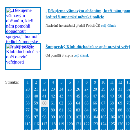
„Děkujeme všímavým občanům, kteří nám pomoh
ředitel šumperské městské policie
Následně ho strážníci předali Policii ČR
celý článek
Šumperský Klub důchodců se opět otevírá veřej
Od pondělí 3. srpna
celý článek
Stránka:
1
2
3
4
5
6
7
8
9
10
11
12
1
20
21
22
23
24
25
26
27
28
29
30
31
3
39
40
41
42
43
44
45
46
47
48
49
50
5
58
59
60
61
62
63
64
65
66
67
68
69
7
77
78
79
80
81
82
83
84
85
86
87
88
8
96
97
98
99
100
101
102
103
104
105
106
107
10
115
116
117
118
119
120
121
122
123
124
125
126
12