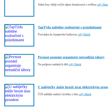
Státní lesy chtějí zvýšit zájem domácností o zvěřinu
celý člán
TapTýda nabídne rozloučení s prázdninami
Pozvánka do šumperské knihovny
celý článek
Pevnost poznání organizuje netradiční tábory
Na podporu nadaných dětí
celý článek
U nabíječky může hrozit úraz elektrickým pro
ČOI nařídila stažení výrobku z trhu
celý článek