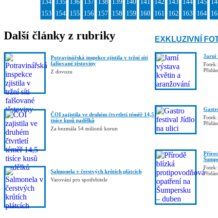
134
135
136
137
138
139
140
141
142
143
144
145
14
153
154
155
156
157
158
159
160
161
162
163
164
16
Další články z rubriky
EXKLUZIVNÍ FO
Jarní
Potravinářská inspekce zjistila v tržní síti
falšované těstoviny
Fotek:
Přidá
Z dovozu
Gastro
ČOI zajistila ve druhém čtvrtletí téměř 14,5
Fotek:
tisíce kusů padělků
Přidá
Za bezmála 54 milionů korun
Příro
Šumpe
Fotek:
Salmonela v čerstvých krůtích plátcích
Přidá
Varování pro spotřebitele