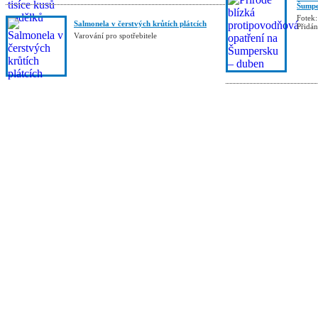
Šumpe
Fotek:
Salmonela v čerstvých krůtích plátcích
Přidá
Varování pro spotřebitele