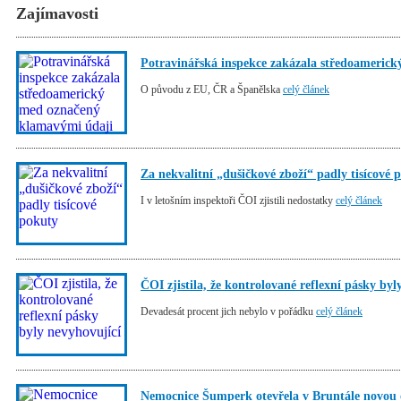
Zajímavosti
Potravinářská inspekce zakázala středoameric
O původu z EU, ČR a Španělska
celý článek
Za nekvalitní „dušičkové zboží“ padly tisícové 
I v letošním inspektoři ČOI zjistili nedostatky
celý článek
ČOI zjistila, že kontrolované reflexní pásky byl
Devadesát procent jich nebylo v pořádku
celý článek
Nemocnice Šumperk otevřela v Bruntále novou 