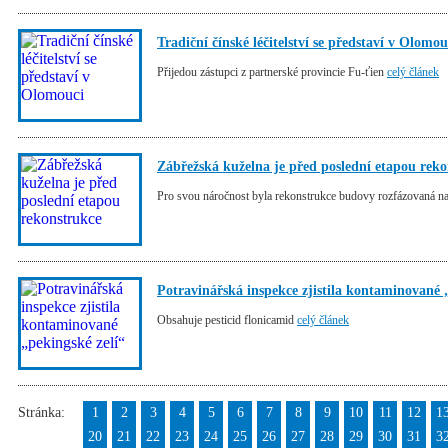
Tradiční čínské léčitelství se představí v Olomou
Přijedou zástupci z partnerské provincie Fu-ťien
celý článek
Zábřežská kuželna je před poslední etapou rek
Pro svou náročnost byla rekonstrukce budovy rozfázovaná na 
Potravinářská inspekce zjistila kontaminované 
Obsahuje pesticid flonicamid
celý článek
Stránka:
1
2
3
4
5
6
7
8
9
10
11
12
1
20
21
22
23
24
25
26
27
28
29
30
31
3