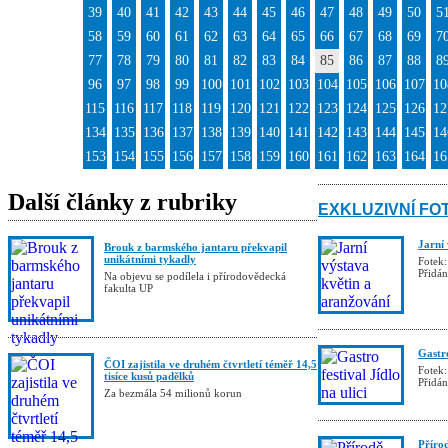
39
40
41
42
43
44
45
46
47
48
49
50
5
58
59
60
61
62
63
64
65
66
67
68
69
7
77
78
79
80
81
82
83
84
85
86
87
88
8
96
97
98
99
100
101
102
103
104
105
106
107
10
115
116
117
118
119
120
121
122
123
124
125
126
12
134
135
136
137
138
139
140
141
142
143
144
145
14
153
154
155
156
157
158
159
160
161
162
163
164
16
Další články z rubriky
EXKLUZIVNÍ FO
Jarní
Brouk z barmského jantaru překvapil
unikátními tykadly
Fotek:
Přidá
Na objevu se podílela i přírodovědecká
fakulta UP
Gastro
ČOI zajistila ve druhém čtvrtletí téměř 14,5
Fotek:
tisíce kusů padělků
Přidá
Za bezmála 54 milionů korun
Příro