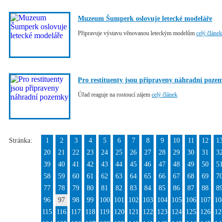
Muzeum Šumperk oslovuje letecké modeláře
Připravuje výstavu věnovanou leteckým modelům
celý článek
Pro restituenty jsou připraveny náhradní poze
Úřad reaguje na rostoucí zájem
celý článek
Stránka:
1
2
3
4
5
6
7
8
9
10
11
12
1
20
21
22
23
24
25
26
27
28
29
30
31
3
39
40
41
42
43
44
45
46
47
48
49
50
5
58
59
60
61
62
63
64
65
66
67
68
69
7
77
78
79
80
81
82
83
84
85
86
87
88
8
96
97
98
99
100
101
102
103
104
105
106
107
10
115
116
117
118
119
120
121
122
123
124
125
126
12