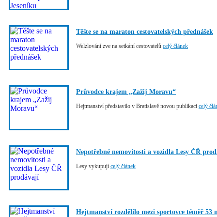
Těšte se na maraton cestovatelských přednášek
Welzlování zve na setkání cestovatelů
celý článek
Průvodce krajem „Zažij Moravu“
Hejtmanství představilo v Bratislavě novou publikaci
celý člá
Nepotřebné nemovitosti a vozidla Lesy ČŘ prod
Lesy vykupují
celý článek
Hejtmanství rozdělilo mezi sportovce téměř 53 