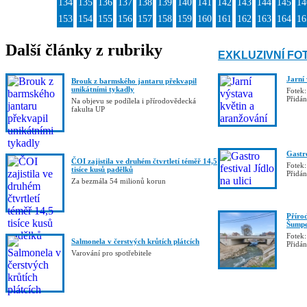
134
135
136
137
138
139
140
141
142
143
144
145
14
153
154
155
156
157
158
159
160
161
162
163
164
16
Další články z rubriky
EXKLUZIVNÍ FO
Jarní
Brouk z barmského jantaru překvapil
unikátními tykadly
Fotek:
Přidá
Na objevu se podílela i přírodovědecká
fakulta UP
Gastro
ČOI zajistila ve druhém čtvrtletí téměř 14,5
Fotek:
tisíce kusů padělků
Přidá
Za bezmála 54 milionů korun
Příro
Šumpe
Fotek:
Salmonela v čerstvých krůtích plátcích
Přidá
Varování pro spotřebitele