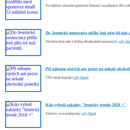
Na udržení celoroční sportovní činnosti i na přípravu dětí a 
Do Jesenické nemocnice přišlo loni přes 64 tisíc
Otevřena byla také Léčebna dlouhodobě nemocných.
celý člá
Při nákupu ojetých aut pozor na nekalé obchod
ČOI varuje kupující
celý článek
Kdo vyhrál zakázky "lesnický trendr 2018 +"
Smlouvy jsou podepsány
celý článek