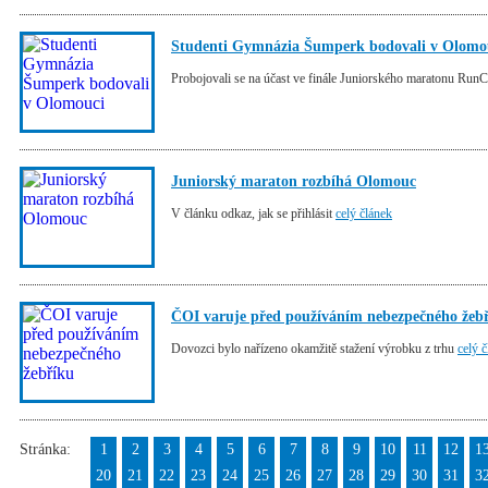
Studenti Gymnázia Šumperk bodovali v Olomo
Probojovali se na účast ve finále Juniorského maratonu Run
Juniorský maraton rozbíhá Olomouc
V článku odkaz, jak se přihlásit
celý článek
ČOI varuje před používáním nebezpečného žeb
Dovozci bylo nařízeno okamžitě stažení výrobku z trhu
celý 
Stránka:
1
2
3
4
5
6
7
8
9
10
11
12
1
20
21
22
23
24
25
26
27
28
29
30
31
3