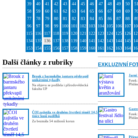
39
40
41
42
43
44
45
46
47
48
49
50
5
58
59
60
61
62
63
64
65
66
67
68
69
7
77
78
79
80
81
82
83
84
85
86
87
88
8
96
97
98
99
100
101
102
103
104
105
106
107
10
115
116
117
118
119
120
121
122
123
124
125
126
12
134
135
136
137
138
139
140
141
142
143
144
145
14
153
154
155
156
157
158
159
160
161
162
163
164
16
Další články z rubriky
EXKLUZIVNÍ FO
Jarní
Brouk z barmského jantaru překvapil
unikátními tykadly
Fotek:
Přidá
Na objevu se podílela i přírodovědecká
fakulta UP
Gastro
ČOI zajistila ve druhém čtvrtletí téměř 14,5
Fotek:
tisíce kusů padělků
Přidá
Za bezmála 54 milionů korun
Příro