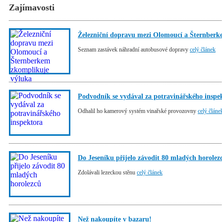
Zajímavosti
Železniční dopravu mezi Olomoucí a Šternber
Seznam zastávek náhradní autobusové dopravy
celý článek
Podvodník se vydával za potravinářského inspe
Odhalil ho kamerový systém vinařské provozovny
celý článe
Do Jeseníku přijelo závodit 80 mladých horolez
Zdolávali lezeckou stěnu
celý článek
Než nakoupíte v bazaru!