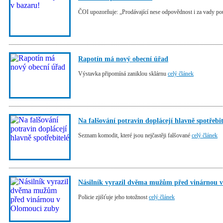
ČOI upozorňuje: „Prodávající nese odpovědnost i za vady po
Rapotín má nový obecní úřad
Výstavka připomíná zaniklou sklárnu
celý článek
Na falšování potravin doplácejí hlavně spotřebit
Seznam komodit, které jsou nejčastěji falšované
celý článek
Násilník vyrazil dvěma mužům před vinárnou 
Policie zjišťuje jeho totožnost
celý článek