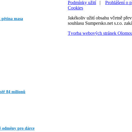
Podmínky užití
|
Prohlášení o p
Cookies
Jakékoliv užití obsahu včetně převz
ž pětina masa
souhlasu Sumpersko.net s.r.o. zak
Tvorba webových stránek Olomo
měř 84 milionů
ké odměny pro dárce