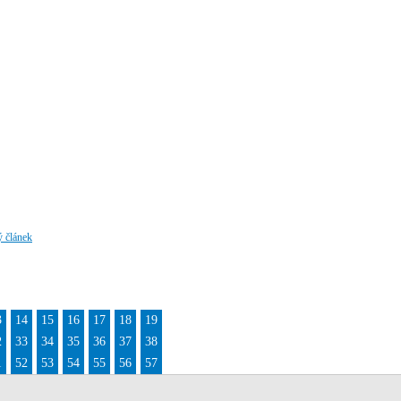
ý článek
3
14
15
16
17
18
19
2
33
34
35
36
37
38
1
52
53
54
55
56
57
0
71
72
73
74
75
76