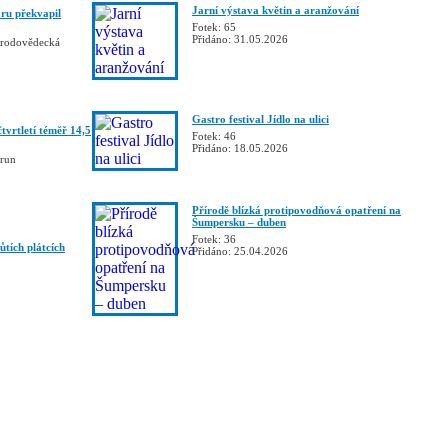
Jarní výstava květin a aranžování
ru překvapil
Fotek: 65
Přidáno: 31.05.2026
řírodovědecká
Gastro festival Jídlo na ulici
tvrtletí téměř 14,5
Fotek: 46
Přidáno: 18.05.2026
orun
Přírodě blízká protipovodňová opatření na
Šumpersku – duben
Fotek: 36
ůtích plátcích
Přidáno: 25.04.2026