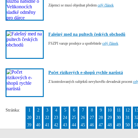
Zájemci se musí objednat předem
celý článek
Falešný med na pultech českých obchodů
FSZPI varuje prodejce a spotřebitele
celý článek
Počet rizikových e-shopů rychle narůstá
Z kontrolovaných subjektů nevyhovělo devadesát procent
cel
Stránka:
1
2
3
4
5
6
7
8
9
10
11
12
1
20
21
22
23
24
25
26
27
28
29
30
31
3
39
40
41
42
43
44
45
46
47
48
49
50
5
58
59
60
61
62
63
64
65
66
67
68
69
7