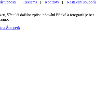
řístupnosti
|
Reklama
|
Kontakty
|
Nastavení souborů
etí, šíření či dalšího zpřístupňování článků a fotografií je bez
ázáno.
uc a Šumperk