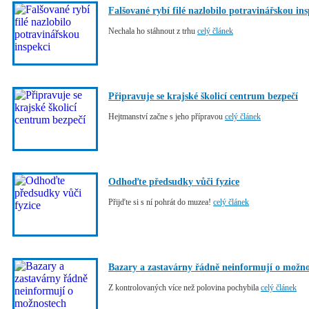
Falšované rybí filé nazlobilo potravinářskou ins
Nechala ho stáhnout z trhu
celý článek
Připravuje se krajské školicí centrum bezpečí
Hejtmanství začne s jeho přípravou
celý článek
Odhoďte předsudky vůči fyzice
Přijďte si s ní pohrát do muzea!
celý článek
Bazary a zastavárny řádně neinformují o možn
Z kontrolovaných více než polovina pochybila
celý článek