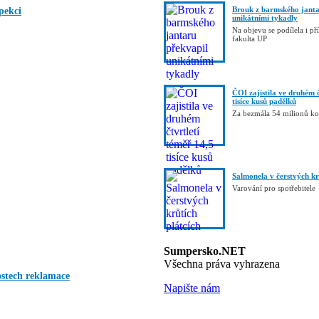
Brouk z barmského janta
pekci
unikátními tykadly
Na objevu se podílela i p
fakulta UP
ČOI zajistila ve druhém č
tisíce kusů padělků
Za bezmála 54 milionů k
Salmonela v čerstvých kr
Varování pro spotřebitele
Sumpersko.NET
Všechna práva vyhrazena
ostech reklamace
Napište nám