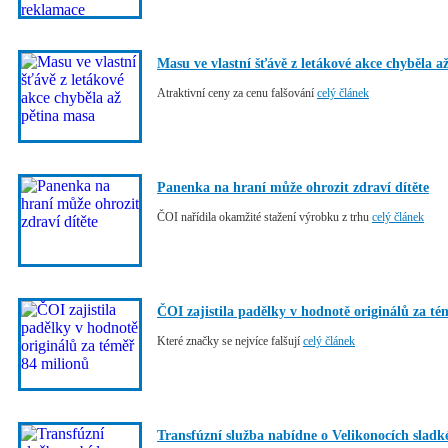
Masu ve vlastní šťávě z letákové akce chyběla a
Atraktivní ceny za cenu falšování
celý článek
Panenka na hraní může ohrozit zdraví dítěte
ČOI nařídila okamžité stažení výrobku z trhu
celý článek
ČOI zajistila padělky v hodnotě originálů za té
Které značky se nejvíce falšují
celý článek
Transfúzní služba nabídne o Velikonocích slad