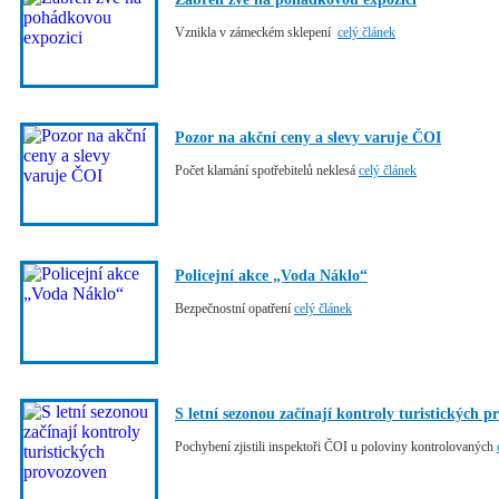
Vznikla v zámeckém sklepení
celý článek
Pozor na akční ceny a slevy varuje ČOI
Počet klamání spotřebitelů neklesá
celý článek
Policejní akce „Voda Náklo“
Bezpečnostní opatření
celý článek
S letní sezonou začínají kontroly turistických 
Pochybení zjistili inspektoři ČOI u poloviny kontrolovaných