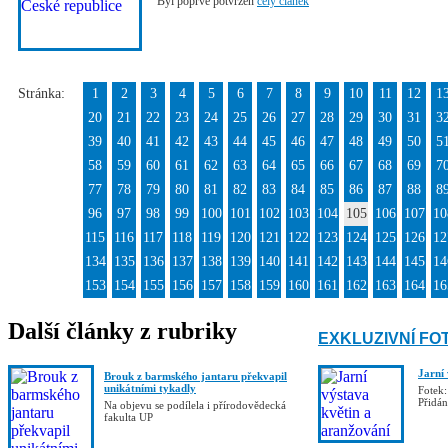
Byl poprvé potvrzen
celý článek
Stránka:
1
2
3
4
5
6
7
8
9
10
11
12
1
20
21
22
23
24
25
26
27
28
29
30
31
3
39
40
41
42
43
44
45
46
47
48
49
50
5
58
59
60
61
62
63
64
65
66
67
68
69
7
77
78
79
80
81
82
83
84
85
86
87
88
8
96
97
98
99
100
101
102
103
104
105
106
107
10
115
116
117
118
119
120
121
122
123
124
125
126
12
134
135
136
137
138
139
140
141
142
143
144
145
14
153
154
155
156
157
158
159
160
161
162
163
164
16
Další články z rubriky
EXKLUZIVNÍ FO
Jarní
Brouk z barmského jantaru překvapil
unikátními tykadly
Fotek:
Přidá
Na objevu se podílela i přírodovědecká
fakulta UP