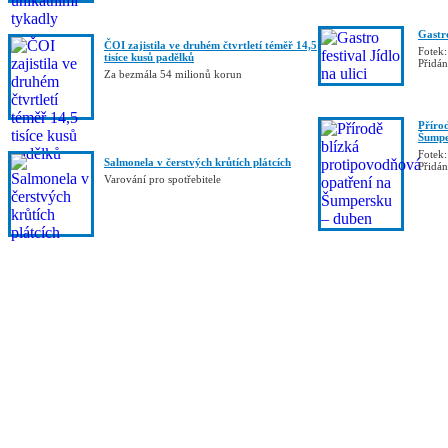
Gastro
ČOI zajistila ve druhém čtvrtletí téměř 14,5
Fotek:
tisíce kusů padělků
Přidá
Za bezmála 54 milionů korun
Příro
Šumpe
Fotek:
Salmonela v čerstvých krůtích plátcích
Přidá
Varování pro spotřebitele