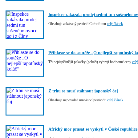
Inspekce zakázala prodej sedmi tun sušeného ov
Obsahuje zakázaný pesticid Carbofuran
celý článek
Přihlaste se do soutěže „O nejlepší rapotínský k
Tři nejúspěšnější pekařky (pekaři) vyhrají hodnotné ceny
celý
Z trhu se musí stáhnout japonský čaj
Obsahuje nepovolné množství pesticidu
celý článek
Africký mor prasat se vyskytl v České republice