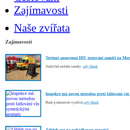
Zajímavosti
Naše zvířata
Zajímavosti
Terénní anonymní HIV testování zamíří na Mo
Jízdní řád mobilní sanitky
celý článek
Inspekce má novou metodou proti falšování vín
Bude ji intenzivně využívat
celý článek
Zábřeh zve na pohádkovou expozici