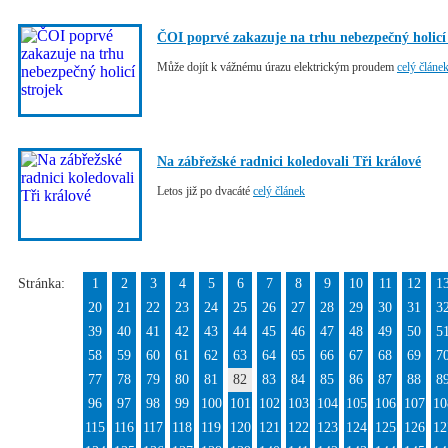
ČOI poprvé zakazuje na trhu nebezpečný holicí 
Může dojít k vážnému úrazu elektrickým proudem
celý článe
Na zábřežské radnici koledovali Tři králové
Letos již po dvacáté
celý článek
Stránka:
1
2
3
4
5
6
7
8
9
10
11
12
1
20
21
22
23
24
25
26
27
28
29
30
31
3
39
40
41
42
43
44
45
46
47
48
49
50
5
58
59
60
61
62
63
64
65
66
67
68
69
7
77
78
79
80
81
82
83
84
85
86
87
88
8
96
97
98
99
100
101
102
103
104
105
106
107
10
115
116
117
118
119
120
121
122
123
124
125
126
12