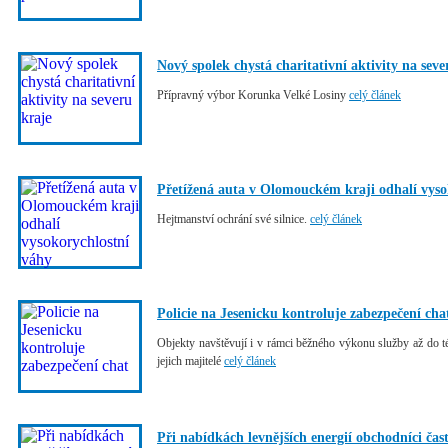
Nový spolek chystá charitativní aktivity na seve
Přípravný výbor Korunka Velké Losiny
celý článek
Přetížená auta v Olomouckém kraji odhalí vyso
Hejtmanství ochrání své silnice.
celý článek
Policie na Jesenicku kontroluje zabezpečení cha
Objekty navštěvují i v rámci běžného výkonu služby až do t
jejich majitelé
celý článek
Při nabídkách levnějších energií obchodníci čas