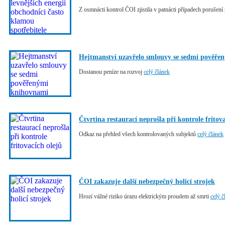
Z osmnácti kontrol ČOI zjistila v patnácti případech porušen
Hejtmanství uzavřelo smlouvy se sedmi pověře
Dostanou peníze na rozvoj
celý článek
Čtvrtina restaurací neprošla při kontrole fritov
Odkaz na přehled všech kontrolovaných subjektů
celý článek
ČOI zakazuje další nebezpečný holicí strojek
Hrozí vážné riziko úrazu elektrickým proudem až smrti
celý č