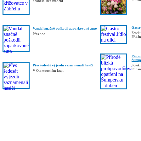
neobešel bez zranění
Gastro
Vandal značně poškodil zaparkované auto
Fotek:
Přes noc
Přidá
Příro
Šumpe
Přes šedesát výjezdů zaznamenali hasiči
Fotek:
Přidá
V Olomouckém kraji