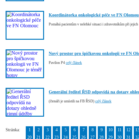
Koordinátorka onkologické péče ve FN Olomou
Pomáhá pacientům v nelehké situaci i zdravotníkům při jejich
Nový prostor pro špičkovou onkologii ve FN Ol
Pavilon P4
celý článek
Generální ředitel ŘSD odpovídá na dotazy ohle
(čtenáři je umístili na FB ŘSD)
celý článek
Stránka:
1
2
3
4
5
6
7
8
9
10
11
12
1
20
21
22
23
24
25
26
27
28
29
30
31
3