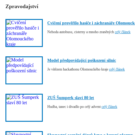
Zpravodajství
Cvičení prověřilo hasiče i záchranáře Olomouck
Nehoda autobusu, cisterny a mnoho zraněných
celý článek
Model předpovídající poškození silnic
Je vítězem hackathonu Olomouckého kraje
celý článek
ZUŠ Šumperk slaví 80 let
Hudba, tanec i divadlo po celý advent
celý článek