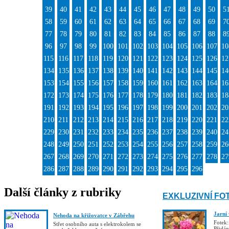
39
40
41
42
43
44
45
46
47
48
49
50
5
58
59
60
61
62
63
64
65
66
67
68
69
7
77
78
79
80
81
82
83
84
85
86
87
88
8
96
97
98
99
100
101
102
103
104
105
106
107
10
115
116
117
118
119
120
121
122
123
124
125
126
12
134
135
136
137
138
139
140
141
142
143
144
145
14
153
154
155
156
157
158
159
160
161
162
163
164
16
172
173
174
175
176
177
178
179
180
181
182
183
18
191
192
193
194
195
196
197
198
199
200
201
202
20
210
211
212
213
214
215
216
217
218
219
220
221
22
229
230
231
232
233
234
235
236
237
238
239
240
24
248
249
250
251
252
253
254
255
256
257
258
259
26
267
268
269
270
271
272
273
274
275
276
277
278
27
286
287
288
289
290
291
292
293
294
295
296
Další články z rubriky
EXKLUZIVNÍ FO
Jarní
Nehoda na křižovatce v Zábřehu
Fotek:
Střet osobního auta s elektrokolem se
Přidá