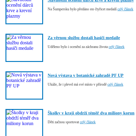
Slavnostní ocenění dárců krve a krevní plazmy
Na Šumpersku bylo předáno sto čtyřicet medailí
celý článek
Za věrnou službu dostali hasiči medaile
Uděleno bylo i ocenění za záchranu života
celý článek
Nová výstava v botanické zahradě PF UP
Ukáže, že i plevel má své místo v přírodě
celý článek
Školky v kraji obdrží téměř dva miliony korun
Děti začnou sportovat
celý článek