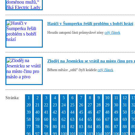
Hasiči v Šumperku řešili problém s bobří hrází
Hrozilo zatopení části průmyslové zóny
celý článek
Zloděj na Jesenicku se vrátil na místo činu pro 
Během měsíce „stihl“ čtyři krádeže
celý článek
Stránka:
1
2
3
4
5
6
7
8
9
10
11
12
1
20
21
22
23
24
25
26
27
28
29
30
31
3
39
40
41
42
43
44
45
46
47
48
49
50
5
58
59
60
61
62
63
64
65
66
67
68
69
7
77
78
79
80
81
82
83
84
85
86
87
88
8
96
97
98
99
100
101
102
103
104
105
106
107
10