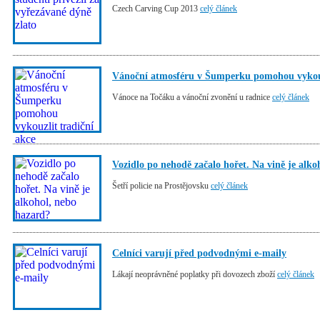
Czech Carving Cup 2013
celý článek
Vánoční atmosféru v Šumperku pomohou vykouz
Vánoce na Točáku a vánoční zvonění u radnice
celý článek
Vozidlo po nehodě začalo hořet. Na vině je alko
Šetří policie na Prostějovsku
celý článek
Celníci varují před podvodnými e-maily
Lákají neoprávněné poplatky při dovozech zboží
celý článek