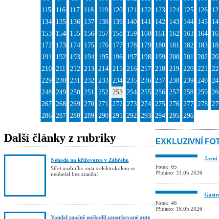
115
116
117
118
119
120
121
122
123
124
125
126
12
134
135
136
137
138
139
140
141
142
143
144
145
14
153
154
155
156
157
158
159
160
161
162
163
164
16
172
173
174
175
176
177
178
179
180
181
182
183
18
191
192
193
194
195
196
197
198
199
200
201
202
20
210
211
212
213
214
215
216
217
218
219
220
221
22
229
230
231
232
233
234
235
236
237
238
239
240
24
248
249
250
251
252
253
254
255
256
257
258
259
26
267
268
269
270
271
272
273
274
275
276
277
278
27
286
287
288
289
290
291
292
293
294
295
296
Další články z rubriky
EXKLUZIVNÍ FO
Jarní
Nehoda na křižovatce v Zábřehu
Fotek: 65
Střet osobního auta s elektrokolem se
Přidáno: 31.05.2026
neobešel bez zranění
Gastro
Fotek: 46
Přidáno: 18.05.2026
Vandal značně poškodil zaparkované auto