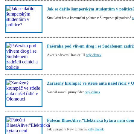
Jak se dařilo šumperským studentům v politice
Simulační hra o komunální politice v Šumperku již podruhé
c
Pašeráka pod vlivem drog i se Sudafenem zadrželi
Akce s názvem Hranice III
celý článek
Zaražený krumpáč ve střeše auta našel řidič v 
Vandal zasadil přímý úder
celý článek
Páteční BluesAlive:“Elektrická kytara není do
Jak ji přijali v New Orleans?
celý článek