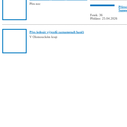
Přes noc
Příro
Šumpe
Fotek: 36
Přidáno: 25.04.2026
Přes šedesát výjezdů zaznamenali hasiči
V Olomouckém kraji