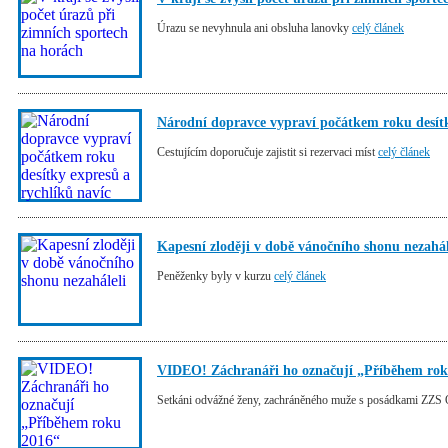
Úrazu se nevyhnula ani obsluha lanovky
celý článek
Národní dopravce vypraví počátkem roku desítk
Cestujícím doporučuje zajistit si rezervaci míst
celý článek
Kapesní zloději v době vánočního shonu nezahál
Peněženky byly v kurzu
celý článek
VIDEO! Záchranáři ho označují „Příběhem rok
Setkáni odvážné ženy, zachráněného muže s posádkami ZZS