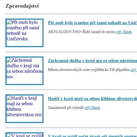
Zpravodajství
Pět osob bylo zraněno při ranní nehodě na Uni
AKTUALIZOVÁNO! Řidič narazil do mostu
celý článek
Záchranná služba v kraji má za sebou náročno
Během silvestrovských oslav vyjížděla ke 250 případům
celý
Hasiči v kraji mají za sebou klidnou silvestrovs
Zaznamenali pět výjezdů
celý článek
V kraji se zvýšil počet úrazů při zimních sport