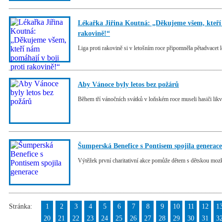
Lékařka Jiřina Koutná: „Děkujeme všem, kteří
rakovině!“
Liga proti rakovině si v letošním roce připomněla pětadvace
Aby Vánoce byly letos bez požárů
Během tří vánočních svátků v loňském roce museli hasiči lik
Šumperská Benefice s Pontisem spojila generace
Výtěžek první charitativní akce pomůže dětem s dětskou m
Stránka:
1
2
3
4
5
6
7
8
9
10
11
12
1
20
21
22
23
24
25
26
27
28
29
30
31
3