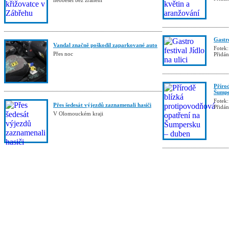
neobešel bez zranění
Gastro
Vandal značně poškodil zaparkované auto
Fotek:
Přes noc
Přidá
Příro
Šumpe
Fotek:
Přes šedesát výjezdů zaznamenali hasiči
Přidá
V Olomouckém kraji