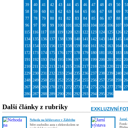
39
40
41
42
43
44
45
46
47
48
49
50
5
58
59
60
61
62
63
64
65
66
67
68
69
7
77
78
79
80
81
82
83
84
85
86
87
88
8
96
97
98
99
100
101
102
103
104
105
106
107
10
115
116
117
118
119
120
121
122
123
124
125
126
12
134
135
136
137
138
139
140
141
142
143
144
145
14
153
154
155
156
157
158
159
160
161
162
163
164
16
172
173
174
175
176
177
178
179
180
181
182
183
18
191
192
193
194
195
196
197
198
199
200
201
202
20
210
211
212
213
214
215
216
217
218
219
220
221
22
229
230
231
232
233
234
235
236
237
238
239
240
24
248
249
250
251
252
253
254
255
256
257
258
259
26
267
268
269
270
271
272
273
274
275
276
277
278
27
286
287
288
289
290
291
292
293
294
295
296
Další články z rubriky
EXKLUZIVNÍ FO
Jarní
Nehoda na křižovatce v Zábřehu
Fotek:
Střet osobního auta s elektrokolem se
Přidá