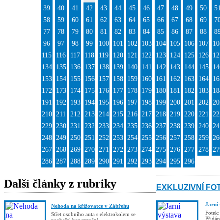
39
40
41
42
43
44
45
46
47
48
49
50
5
58
59
60
61
62
63
64
65
66
67
68
69
7
77
78
79
80
81
82
83
84
85
86
87
88
8
96
97
98
99
100
101
102
103
104
105
106
107
10
115
116
117
118
119
120
121
122
123
124
125
126
12
134
135
136
137
138
139
140
141
142
143
144
145
14
153
154
155
156
157
158
159
160
161
162
163
164
16
172
173
174
175
176
177
178
179
180
181
182
183
18
191
192
193
194
195
196
197
198
199
200
201
202
20
210
211
212
213
214
215
216
217
218
219
220
221
22
229
230
231
232
233
234
235
236
237
238
239
240
24
248
249
250
251
252
253
254
255
256
257
258
259
26
267
268
269
270
271
272
273
274
275
276
277
278
27
286
287
288
289
290
291
292
293
294
295
296
Další články z rubriky
EXKLUZIVNÍ FO
Jarní
Nehoda na křižovatce v Zábřehu
Fotek:
Střet osobního auta s elektrokolem se
Přidá