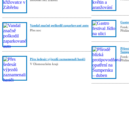
neobešel bez zranění
Gastro
Vandal značně poškodil zaparkované auto
Fotek:
Přes noc
Přidá
Příro
Šumpe
Fotek:
Přes šedesát výjezdů zaznamenali hasiči
Přidá
V Olomouckém kraji