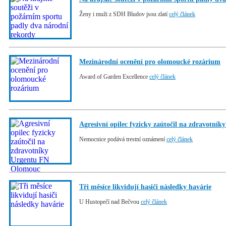
Ženy i muži z SDH Bludov jsou zlatí
celý článek
Mezinárodní ocenění pro olomoucké rozárium
Award of Garden Excellence
celý článek
Agresivní opilec fyzicky zaútočil na zdravotn
Nemocnice podává trestní oznámení
celý článek
Tři měsíce likvidují hasiči následky havárie
U Hustopečí nad Bečvou
celý článek