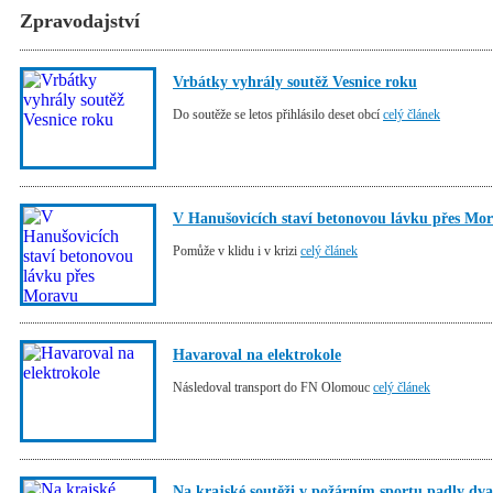
Zpravodajství
Vrbátky vyhrály soutěž Vesnice roku
Do soutěže se letos přihlásilo deset obcí
celý článek
V Hanušovicích staví betonovou lávku přes Mo
Pomůže v klidu i v krizi
celý článek
Havaroval na elektrokole
Následoval transport do FN Olomouc
celý článek
Na krajské soutěži v požárním sportu padly dv