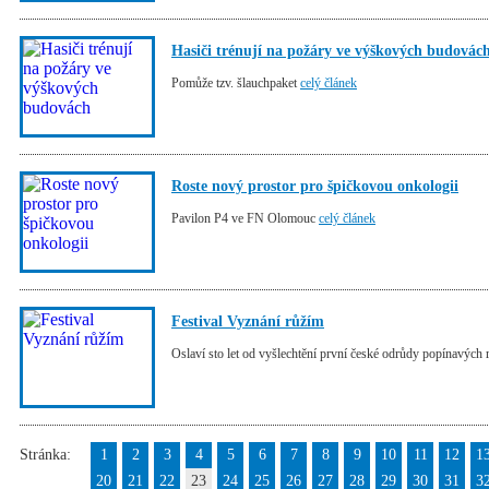
Hasiči trénují na požáry ve výškových budovác
Pomůže tzv. šlauchpaket
celý článek
Roste nový prostor pro špičkovou onkologii
Pavilon P4 ve FN Olomouc
celý článek
Festival Vyznání růžím
Oslaví sto let od vyšlechtění první české odrůdy popínavých 
Stránka:
1
2
3
4
5
6
7
8
9
10
11
12
1
20
21
22
23
24
25
26
27
28
29
30
31
3