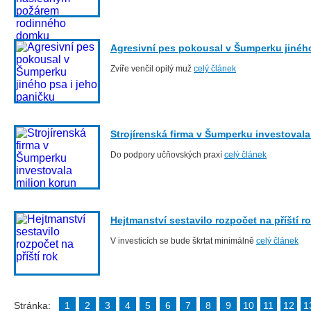
Agresivní pes pokousal v Šumperku jiného
Zvíře venčil opilý muž
celý článek
Strojírenská firma v Šumperku investovala
Do podpory učňovských praxí
celý článek
Hejtmanství sestavilo rozpočet na příští r
V investicích se bude škrtat minimálně
celý článek
Stránka:
1
2
3
4
5
6
7
8
9
10
11
12
1