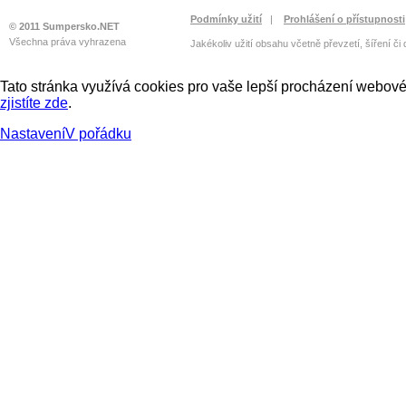
Podmínky užití
|
Prohlášení o přístupnosti
© 2011 Sumpersko.NET
Všechna práva vyhrazena
Jakékoliv užití obsahu včetně převzetí, šíření či
Tato stránka využívá cookies pro vaše lepší procházení webové 
zjistíte zde
.
Nastavení
V pořádku