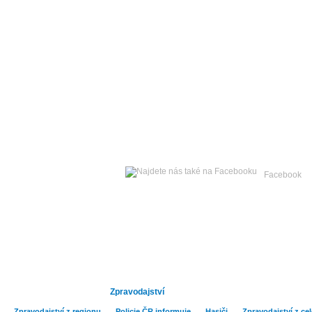
Čtvrtek
06. srpna 2026 -
Facebook
Hlavní strana
Publicistika
Kult
Zpravodajství
Zpravodajství z regionu
Policie ČR informuje
Hasiči
Zpravodajství z ce