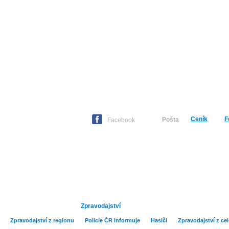
Ceník
F
Pošta
Čtvrtek
06. srpna 2026 -
Facebook
Hlavní strana
Publicistika
Kult
Zpravodajství
Zpravodajství z regionu
Policie ČR informuje
Hasiči
Zpravodajství z ce