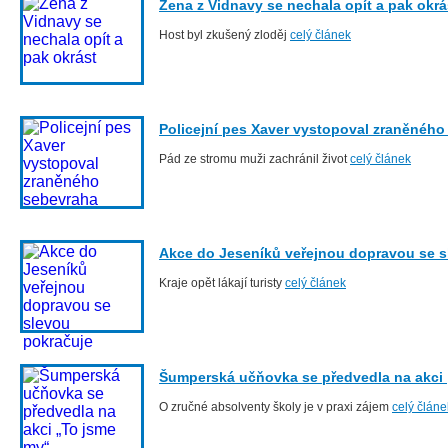
Žena z Vidnavy se nechala opít a pak okrá
Host byl zkušený zloděj
celý článek
Policejní pes Xaver vystopoval zraněného
Pád ze stromu muži zachránil život
celý článek
Akce do Jeseníků veřejnou dopravou se s
Kraje opět lákají turisty
celý článek
Šumperská učňovka se předvedla na akci
O zručné absolventy školy je v praxi zájem
celý článe