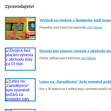
Zpravodajství
Výtržník ve vinárně v Šumperku bodl host
Poraněný muž musel být operován
celý článek
Dvojice bez placení vynesla z obchodu bot
Policie zjišťuje jejich totožnost
celý článek
Letos na „čarodějnice“ bylo nejméně požá
Noc z 30.dubna na 1.května byla z pohledu hasičů ve