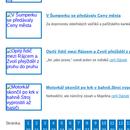
V Šumperku se předávaly Ceny města
Za doprovodu vídeňských valčíků a pařížského kan
Opilý řidič mezi Rájcem a Zvolí přejížděl 
„Jel, jako prase,“ uvedl jeden ze svědků
celý článek
Motorkář skončil po krk v bahně.Stroj vypro
Netradiční, ale náročný zásah u Majetína
celý článek
Stránka:
1
2
3
4
5
6
7
8
9
10
11
12
1