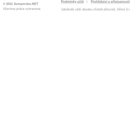
Podmínky užití
|
Prohlášení o přístupnosti
© 2011 Sumpersko.NET
Všechna práva vyhrazena
Jakékoliv užití obsahu včetně převzetí, šíření či