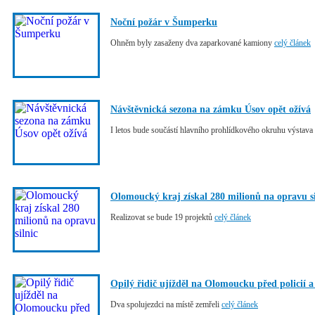
Noční požár v Šumperku
Ohněm byly zasaženy dva zaparkované kamiony
celý článek
Návštěvnická sezona na zámku Úsov opět ožívá
I letos bude součástí hlavního prohlídkového okruhu výsta
Olomoucký kraj získal 280 milionů na opravu si
Realizovat se bude 19 projektů
celý článek
Opilý řidič ujížděl na Olomoucku před policií a
Dva spolujezdci na místě zemřeli
celý článek