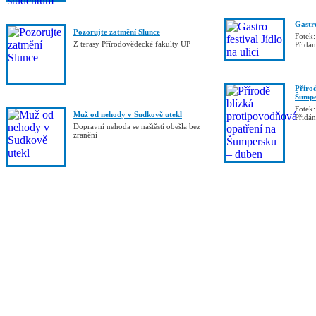
Gastro
Pozorujte zatmění Slunce
Fotek:
Z terasy Přírodovědecké fakulty UP
Přidá
Příro
Šumpe
Fotek:
Muž od nehody v Sudkově utekl
Přidá
Dopravní nehoda se naštěstí obešla bez
zranění