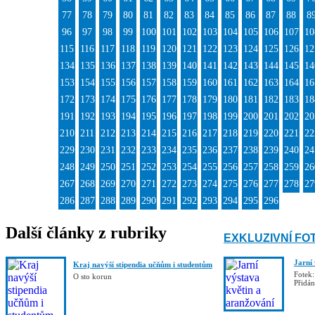
77
78
79
80
81
82
83
84
85
86
87
88
8
96
97
98
99
100
101
102
103
104
105
106
107
10
115
116
117
118
119
120
121
122
123
124
125
126
12
134
135
136
137
138
139
140
141
142
143
144
145
14
153
154
155
156
157
158
159
160
161
162
163
164
16
172
173
174
175
176
177
178
179
180
181
182
183
18
191
192
193
194
195
196
197
198
199
200
201
202
20
210
211
212
213
214
215
216
217
218
219
220
221
22
229
230
231
232
233
234
235
236
237
238
239
240
24
248
249
250
251
252
253
254
255
256
257
258
259
26
267
268
269
270
271
272
273
274
275
276
277
278
27
286
287
288
289
290
291
292
293
294
295
296
Další články z rubriky
EXKLUZIVNÍ FO
Jarní
Kraj navýší stipendia učňům i studentům
Fotek:
O sto korun
Přidá