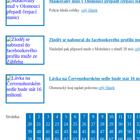
Maskovaný muž v Olomouci přepadl čerpací sta
Policie hledá svědky
celý článek
Zloděj se naboural do facebookového profilu m
Následně pak připravil muže z Mohelnice o téměř 20 tisíc
cel
Lávka na Červenohorském sedle bude stát 16 m
Olomoucký kraj zaplatí polovinu
celý článek
Stránka:
1
2
3
4
5
6
7
8
9
10
11
12
1
20
21
22
23
24
25
26
27
28
29
30
31
3
39
40
41
42
43
44
45
46
47
48
49
50
5
58
59
60
61
62
63
64
65
66
67
68
69
7