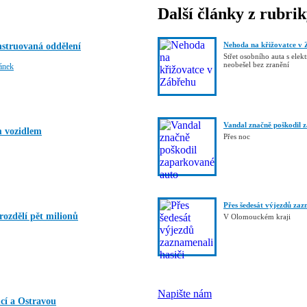
Další články z rubri
Nehoda na křižovatce v 
struovaná oddělení
Střet osobního auta s elek
neobešel bez zranění
lánek
Vandal značně poškodil 
ím vozidlem
Přes noc
Přes šedesát výjezdů zaz
rozdělí pět milionů
V Olomouckém kraji
Napište nám
cí a Ostravou