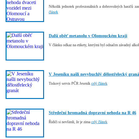
Několik jednotek profesionálních a dobrovolných hasičů z
článek
Další oběť metanolu v Olomouckém kraji
V článku odkaz na etikety, kterými byl odnačen závadný alk
V Jeseníku našli nevybuchlý dělostřelecký graná
Tiskový servis PČR Jeseník
celý článek
Středeční hromadná dopravní nehoda na R 46
Řidiči si nevšimli, že je zima
celý článek