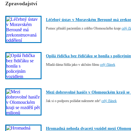
Zpravodajství
Léčebný ústav v Moravském Berouně má zrekon
Pomoc přináší pacientům z celého Olomouckého kraje
celý č
Opilá řidička bez řidičáku se honila s policejn
Mladá dáma řídila jako v akčním filmu
celý článek
Mezi dobrovolné hasiče v Olomouckém kraji se 
Jak si o podporu požádat naleznete zde!
celý článek
Hromadná nehoda dvaceti vozidel mezi Olomou