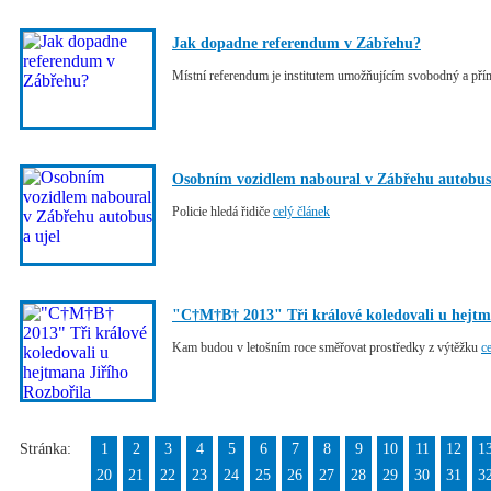
Jak dopadne referendum v Zábřehu?
Místní referendum je institutem umožňujícím svobodný a pří
Osobním vozidlem naboural v Zábřehu autobus 
Policie hledá řidiče
celý článek
"C†M†B† 2013" Tři králové koledovali u hejtm
Kam budou v letošním roce směřovat prostředky z výtěžku
c
Stránka:
1
2
3
4
5
6
7
8
9
10
11
12
1
20
21
22
23
24
25
26
27
28
29
30
31
3