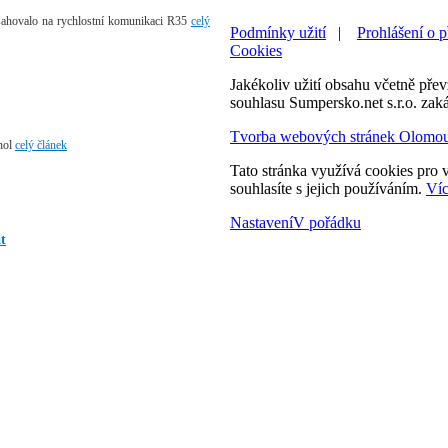
asahovalo na rychlostní komunikaci R35
celý
Podmínky užití
|
Prohlášení o p
Cookies
Jakékoliv užití obsahu včetně převz
souhlasu Sumpersko.net s.r.o. zak
Tvorba webových stránek Olomo
ohol
celý článek
Tato stránka využívá cookies pro v
souhlasíte s jejich používáním.
Víc
Nastavení
V pořádku
t