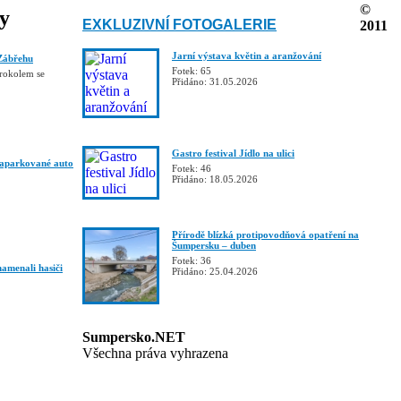
©
ky
EXKLUZIVNÍ FOTOGALERIE
2011
Jarní výstava květin a aranžování
Zábřehu
Fotek: 65
trokolem se
Přidáno: 31.05.2026
Gastro festival Jídlo na ulici
zaparkované auto
Fotek: 46
Přidáno: 18.05.2026
Přírodě blízká protipovodňová opatření na
Šumpersku – duben
Fotek: 36
namenali hasiči
Přidáno: 25.04.2026
Sumpersko.NET
Všechna práva vyhrazena