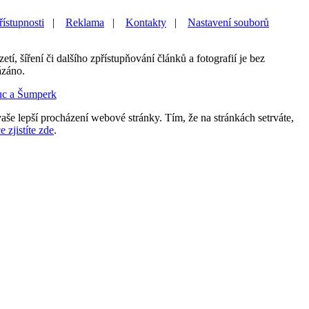
řístupnosti
|
Reklama
|
Kontakty
|
Nastavení souborů
etí, šíření či dalšího zpřístupňování článků a fotografií je bez
ázáno.
uc a Šumperk
aše lepší procházení webové stránky. Tím, že na stránkách setrváte,
e zjistíte zde
.