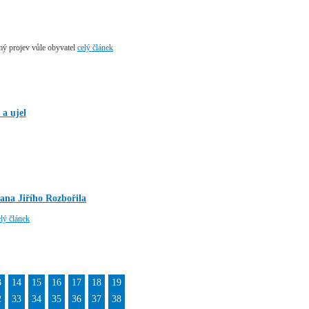
mý projev vůle obyvatel
celý článek
a ujel
ana Jiřího Rozbořila
elý článek
3
14
15
16
17
18
19
2
33
34
35
36
37
38