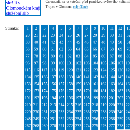
Ceremoniál se uskutečnil před památkou světového kultur
Trojice v Olomouci
celý článek
Stránka:
1
2
3
4
5
6
7
8
9
10
11
12
1
20
21
22
23
24
25
26
27
28
29
30
31
3
39
40
41
42
43
44
45
46
47
48
49
50
5
58
59
60
61
62
63
64
65
66
67
68
69
7
77
78
79
80
81
82
83
84
85
86
87
88
8
96
97
98
99
100
101
102
103
104
105
106
107
10
115
116
117
118
119
120
121
122
123
124
125
126
12
134
135
136
137
138
139
140
141
142
143
144
145
14
153
154
155
156
157
158
159
160
161
162
163
164
16
172
173
174
175
176
177
178
179
180
181
182
183
18
191
192
193
194
195
196
197
198
199
200
201
202
20
210
211
212
213
214
215
216
217
218
219
220
221
22
229
230
231
232
233
234
235
236
237
238
239
240
24
248
249
250
251
252
253
254
255
256
257
258
259
26
267
268
269
270
271
272
273
274
275
276
277
278
27