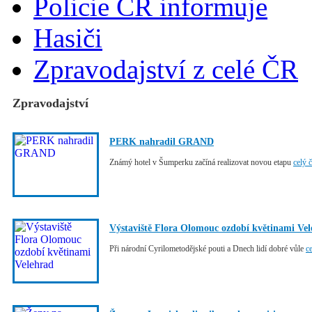
Policie ČR informuje
Hasiči
Zpravodajství z celé ČR
Zpravodajství
PERK nahradil GRAND
Známý hotel v Šumperku začíná realizovat novou etapu
celý 
Výstaviště Flora Olomouc ozdobí květinami Ve
Při národní Cyrilometodějské pouti a Dnech lidí dobré vůle
c