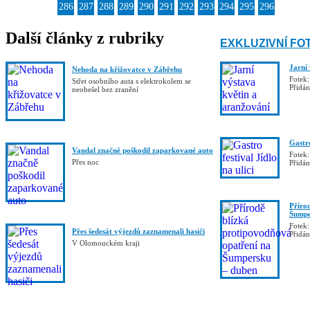
286
287
288
289
290
291
292
293
294
295
296
Další články z rubriky
EXKLUZIVNÍ FO
Jarní
Nehoda na křižovatce v Zábřehu
Fotek:
Střet osobního auta s elektrokolem se
Přidá
neobešel bez zranění
Gastro
Vandal značně poškodil zaparkované auto
Fotek:
Přes noc
Přidá
Příro
Šumpe
Fotek:
Přes šedesát výjezdů zaznamenali hasiči
Přidá
V Olomouckém kraji