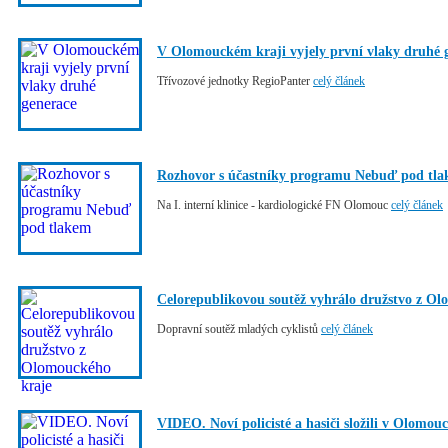
V Olomouckém kraji vyjely první vlaky druhé 
Třívozové jednotky RegioPanter
celý článek
Rozhovor s účastníky programu Nebuď pod tl
Na I. interní klinice - kardiologické FN Olomouc
celý článek
Celorepublikovou soutěž vyhrálo družstvo z O
Dopravní soutěž mladých cyklistů
celý článek
VIDEO. Noví policisté a hasiči složili v Olomouc