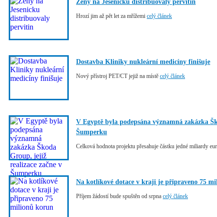
Ženy na Jesenicku distribuovaly pervitin
Hrozí jim až pět let za mřížemi
celý článek
Dostavba Kliniky nukleární medicíny finišuje
Nový přístroj PET/CT jejiž na místě
celý článek
V Egyptě byla podepsána významná zakázka Škod
Šumperku
Celková hodnota projektu přesahuje částku jedné miliardy eu
Na kotlíkové dotace v kraji je připraveno 75 m
Příjem žádostí bude spuštěn od srpna
celý článek