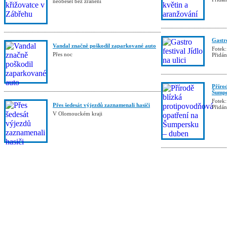
neobešel bez zranění
Gastro
Vandal značně poškodil zaparkované auto
Fotek:
Přes noc
Přidá
Příro
Šumpe
Fotek:
Přes šedesát výjezdů zaznamenali hasiči
Přidá
V Olomouckém kraji