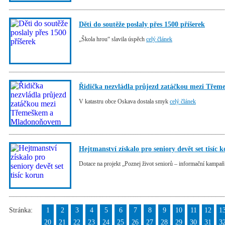
Děti do soutěže poslaly přes 1500 příšerek
„Škola hrou“ slavila úspěch
celý článek
Řidička nezvládla průjezd zatáčkou mezi Tře
V katastru obce Oskava dostala smyk
celý článek
Hejtmanství získalo pro seniory devět set tisíc 
Dotace na projekt „Poznej život seniorů – informační kampa
Stránka:
1
2
3
4
5
6
7
8
9
10
11
12
1
20
21
22
23
24
25
26
27
28
29
30
31
3