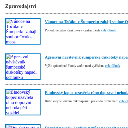
Zpravodajství
Vánoce na Točáku v Šumperku zahájí soubor O
Pohodové zakončení roku v centru města
celý článek
Agresivní návštěvník šumperské diskotéky nap
Výše způsobené škody zatím není vyčíslena
celý článek
Bludovský kopec uzavřela ráno dopravní nehoda
Řidič zřejmě vlivem mikrospánku přejel do protisměru
celý č