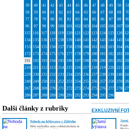
39
40
41
42
43
44
45
46
47
48
49
50
5
58
59
60
61
62
63
64
65
66
67
68
69
7
77
78
79
80
81
82
83
84
85
86
87
88
8
96
97
98
99
100
101
102
103
104
105
106
107
10
115
116
117
118
119
120
121
122
123
124
125
126
12
134
135
136
137
138
139
140
141
142
143
144
145
14
153
154
155
156
157
158
159
160
161
162
163
164
16
172
173
174
175
176
177
178
179
180
181
182
183
18
191
192
193
194
195
196
197
198
199
200
201
202
20
210
211
212
213
214
215
216
217
218
219
220
221
22
229
230
231
232
233
234
235
236
237
238
239
240
24
248
249
250
251
252
253
254
255
256
257
258
259
26
267
268
269
270
271
272
273
274
275
276
277
278
27
286
287
288
289
290
291
292
293
294
295
296
Další články z rubriky
EXKLUZIVNÍ FO
Jarní
Nehoda na křižovatce v Zábřehu
Fotek:
Střet osobního auta s elektrokolem se
Přidá