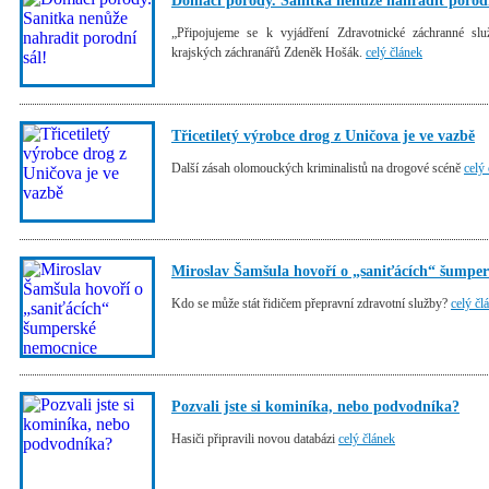
Domácí porody. Sanitka nenůže nahradit porodn
„Připojujeme se k vyjádření Zdravotnické záchranné slu
krajských záchranářů Zdeněk Hošák.
celý článek
Třicetiletý výrobce drog z Uničova je ve vazbě
Další zásah olomouckých kriminalistů na drogové scéně
celý
Miroslav Šamšula hovoří o „saniťácích“ šumpe
Kdo se může stát řidičem přepravní zdravotní služby?
celý čl
Pozvali jste si kominíka, nebo podvodníka?
Hasiči připravili novou databázi
celý článek