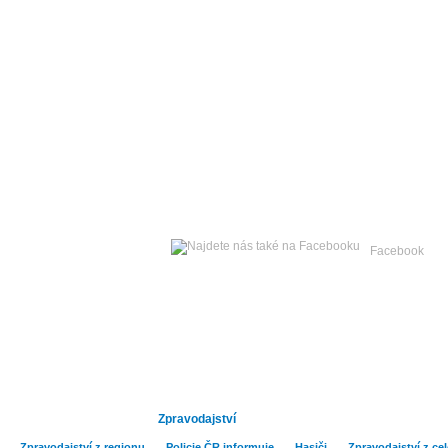
Pátek
07. srpna 2026 -
Facebook
Hlavní strana
Publicistika
Kult
Zpravodajství
Zpravodajství z regionu
Policie ČR informuje
Hasiči
Zpravodajství z ce