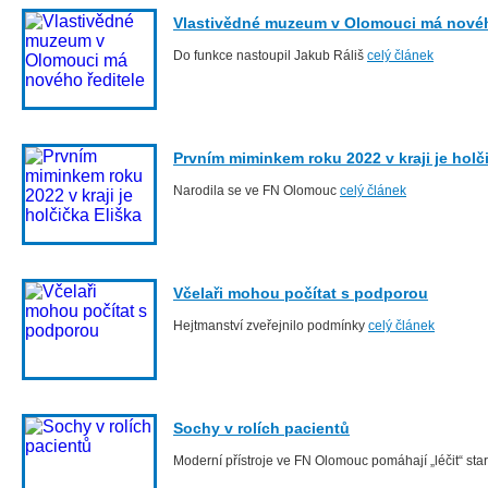
Vlastivědné muzeum v Olomouci má novéh
Do funkce nastoupil Jakub Ráliš
celý článek
Prvním miminkem roku 2022 v kraji je holč
Narodila se ve FN Olomouc
celý článek
Včelaři mohou počítat s podporou
Hejtmanství zveřejnilo podmínky
celý článek
Sochy v rolích pacientů
Moderní přístroje ve FN Olomouc pomáhají „léčit“ st