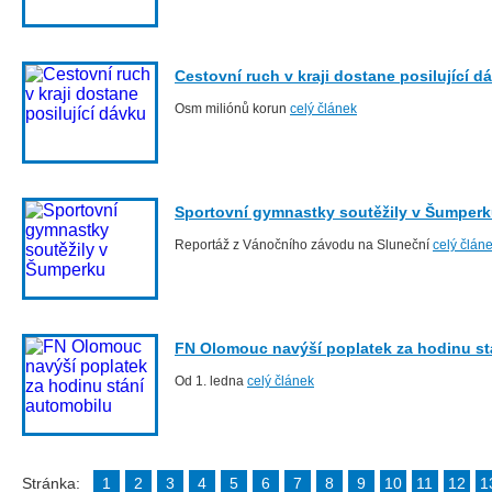
Cestovní ruch v kraji dostane posilující d
Osm miliónů korun
celý článek
Sportovní gymnastky soutěžily v Šumper
Reportáž z Vánočního závodu na Sluneční
celý člán
FN Olomouc navýší poplatek za hodinu st
Od 1. ledna
celý článek
Stránka:
1
2
3
4
5
6
7
8
9
10
11
12
1