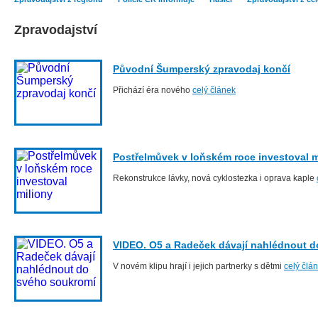
Zpravodajství
Původní Šumperský zpravodaj končí
Přichází éra nového
celý článek
Postřelmůvek v loňském roce investoval m
Rekonstrukce lávky, nová cyklostezka i oprava kaple
VIDEO. O5 a Radeček dávají nahlédnout 
V novém klipu hrají i jejich partnerky s dětmi
celý člá