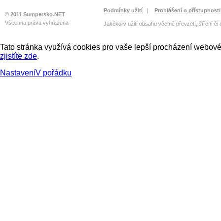
Podmínky užití
|
Prohlášení o přístupnosti
© 2011 Sumpersko.NET
Všechna práva vyhrazena
Jakékoliv užití obsahu včetně převzetí, šíření či
Tato stránka využívá cookies pro vaše lepší procházení webové 
zjistíte zde
.
Nastavení
V pořádku