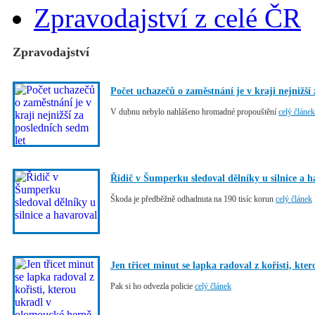
Zpravodajství z celé ČR
Zpravodajství
Počet uchazečů o zaměstnání je v kraji nejnižší 
V dubnu nebylo nahlášeno hromadné propouštění
celý článek
Řidič v Šumperku sledoval dělníky u silnice a h
Škoda je předběžně odhadnuta na 190 tisíc korun
celý článek
Jen třicet minut se lapka radoval z kořisti, kt
Pak si ho odvezla policie
celý článek