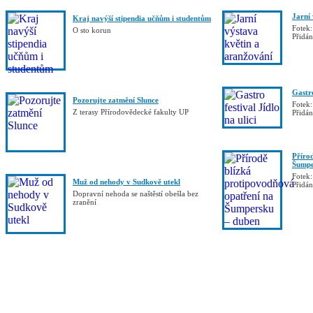
Jarní
Kraj navýší stipendia učňům i studentům
Fotek:
O sto korun
Přidá
Gastro
Pozorujte zatmění Slunce
Fotek:
Z terasy Přírodovědecké fakulty UP
Přidá
Příro
Šumpe
Fotek:
Muž od nehody v Sudkově utekl
Přidá
Dopravní nehoda se naštěstí obešla bez
zranění