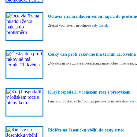
Octavia řízená mladou ženou najela do protism
Zřejmě vod vlivem nevolnosti
celý článek
Český den proti rakovině má termín 11. května
„Myslete na své zdraví a nezatracujte naše dobře míněné rady,
Kraj hospodařil v loňském roce s přebytkem
Finanční prostředky teď použije především na investice
celý 
Řidičce na Jesenicku vběhl do cesty srnec