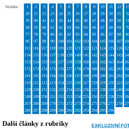
Stránka:
1
2
3
4
5
6
7
8
9
10
11
12
1
20
21
22
23
24
25
26
27
28
29
30
31
3
39
40
41
42
43
44
45
46
47
48
49
50
5
58
59
60
61
62
63
64
65
66
67
68
69
7
77
78
79
80
81
82
83
84
85
86
87
88
8
96
97
98
99
100
101
102
103
104
105
106
107
10
115
116
117
118
119
120
121
122
123
124
125
126
12
134
135
136
137
138
139
140
141
142
143
144
145
14
153
154
155
156
157
158
159
160
161
162
163
164
16
172
173
174
175
176
177
178
179
180
181
182
183
18
191
192
193
194
195
196
197
198
199
200
201
202
20
210
211
212
213
214
215
216
217
218
219
220
221
22
229
230
231
232
233
234
235
236
237
238
239
240
24
248
249
250
251
252
253
254
255
256
257
258
259
26
267
268
269
270
271
272
273
274
275
276
277
278
27
286
287
288
289
290
291
292
293
294
295
296
Další články z rubriky
EXKLUZIVNÍ FO