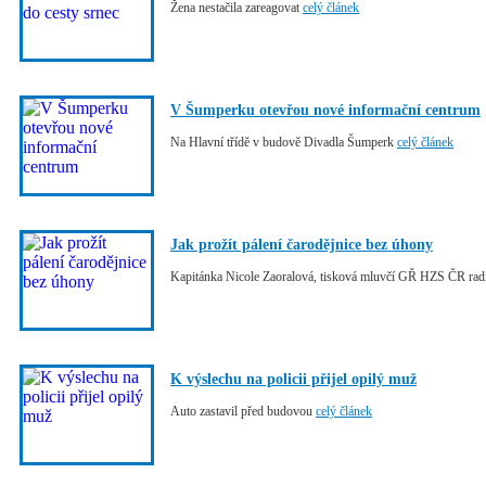
Žena nestačila zareagovat
celý článek
V Šumperku otevřou nové informační centrum
Na Hlavní třídě v budově Divadla Šumperk
celý článek
Jak prožít pálení čarodějnice bez úhony
Kapitánka Nicole Zaoralová, tisková mluvčí GŘ HZS ČR rad
K výslechu na policii přijel opilý muž
Auto zastavil před budovou
celý článek