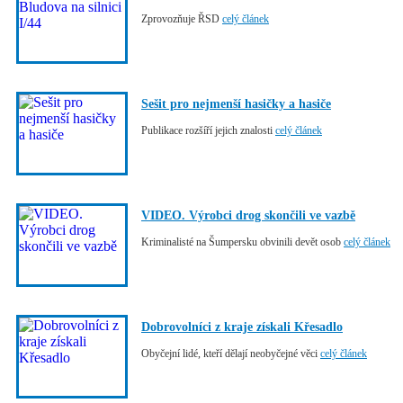
Zprovozňuje ŘSD
celý článek
Sešit pro nejmenší hasičky a hasiče
Publikace rozšíří jejich znalosti
celý článek
VIDEO. Výrobci drog skončili ve vazbě
Kriminalisté na Šumpersku obvinili devět osob
celý článek
Dobrovolníci z kraje získali Křesadlo
Obyčejní lidé, kteří dělají neobyčejné věci
celý článek