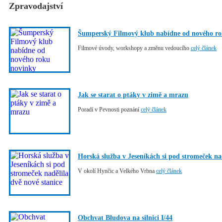
Zpravodajství
Šumperský Filmový klub nabídne od nového r
Filmové úvody, workshopy a změnu vedoucího
celý článek
Jak se starat o ptáky v zimě a mrazu
Poradí v Pevnosti poznání
celý článek
Horská služba v Jeseníkách si pod stromeček nad
V okolí Hynčic a Velkého Vrbna
celý článek
Obchvat Bludova na silnici I/44