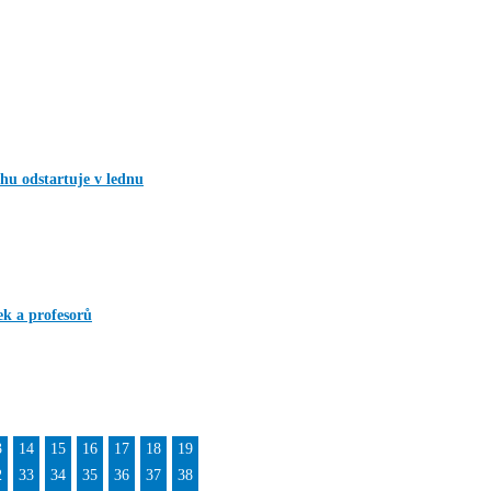
hu odstartuje v lednu
k a profesorů
3
14
15
16
17
18
19
2
33
34
35
36
37
38