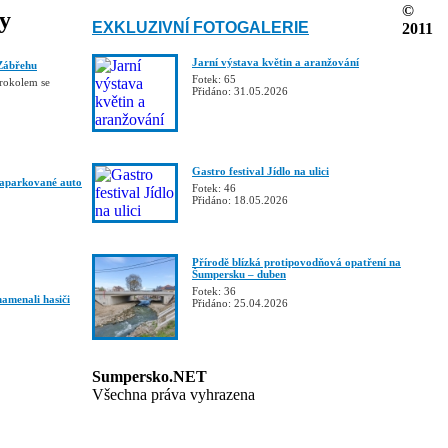
©
ky
EXKLUZIVNÍ FOTOGALERIE
2011
Jarní výstava květin a aranžování
Zábřehu
Fotek: 65
trokolem se
Přidáno: 31.05.2026
Gastro festival Jídlo na ulici
zaparkované auto
Fotek: 46
Přidáno: 18.05.2026
Přírodě blízká protipovodňová opatření na
Šumpersku – duben
Fotek: 36
namenali hasiči
Přidáno: 25.04.2026
Sumpersko.NET
Všechna práva vyhrazena