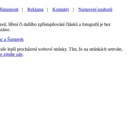
řístupnosti
|
Reklama
|
Kontakty
|
Nastavení souborů
etí, šíření či dalšího zpřístupňování článků a fotografií je bez
ázáno.
uc a Šumperk
aše lepší procházení webové stránky. Tím, že na stránkách setrváte,
e zjistíte zde
.