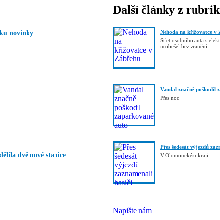
Další články z rubri
Nehoda na křižovatce v 
oku novinky
Střet osobního auta s elek
neobešel bez zranění
Vandal značně poškodil 
Přes noc
Přes šedesát výjezdů zaz
ělila dvě nové stanice
V Olomouckém kraji
Napište nám