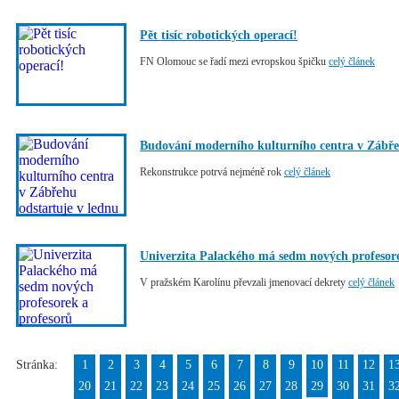
Pět tisíc robotických operací!
FN Olomouc se řadí mezi evropskou špičku
celý článek
Budování moderního kulturního centra v Zábře
Rekonstrukce potrvá nejméně rok
celý článek
Univerzita Palackého má sedm nových profesore
V pražském Karolínu převzali jmenovací dekrety
celý článek
Stránka:
1
2
3
4
5
6
7
8
9
10
11
12
1
20
21
22
23
24
25
26
27
28
29
30
31
3