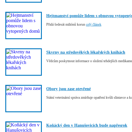
Hejtmanství pomůže lidem s obnovou vytopen
Přidá šedesát miliónů korun
celý článek
Skvrny na středověkých lékařských knihách
Vědcům poskytnout informace o složení tehdejších medikam
Obory jsou zase otevřené
Státní veterinární správa zmírňuje opatření kvůli slintavce a 
Koňácký den v Hanušovicích bude napřesrok