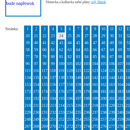
Slintavka a kulhavka mění plány
celý článek
Stránka:
1
2
3
4
5
6
7
8
9
10
11
12
1
20
21
22
23
24
25
26
27
28
29
30
31
3
39
40
41
42
43
44
45
46
47
48
49
50
5
58
59
60
61
62
63
64
65
66
67
68
69
7
77
78
79
80
81
82
83
84
85
86
87
88
8
96
97
98
99
100
101
102
103
104
105
106
107
10
115
116
117
118
119
120
121
122
123
124
125
126
12
134
135
136
137
138
139
140
141
142
143
144
145
14
153
154
155
156
157
158
159
160
161
162
163
164
16
172
173
174
175
176
177
178
179
180
181
182
183
18
191
192
193
194
195
196
197
198
199
200
201
202
20
210
211
212
213
214
215
216
217
218
219
220
221
22
229
230
231
232
233
234
235
236
237
238
239
240
24
248
249
250
251
252
253
254
255
256
257
258
259
26
267
268
269
270
271
272
273
274
275
276
277
278
27