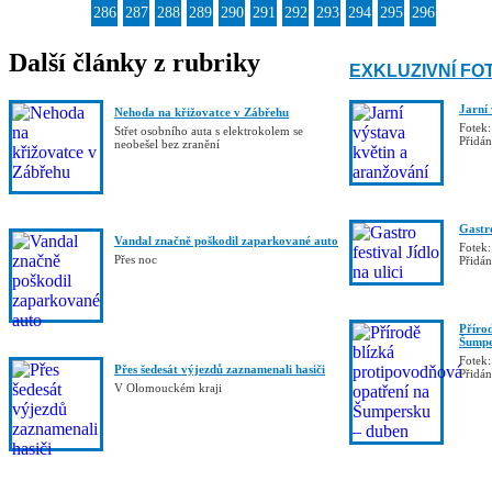
286
287
288
289
290
291
292
293
294
295
296
Další články z rubriky
EXKLUZIVNÍ FO
Jarní
Nehoda na křižovatce v Zábřehu
Fotek:
Střet osobního auta s elektrokolem se
Přidá
neobešel bez zranění
Gastro
Vandal značně poškodil zaparkované auto
Fotek:
Přes noc
Přidá
Příro
Šumpe
Fotek:
Přes šedesát výjezdů zaznamenali hasiči
Přidá
V Olomouckém kraji