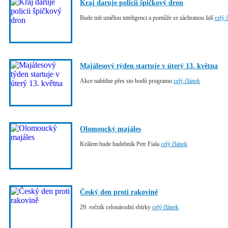
Kraj daruje policii špičkový dron
Bude mít umělou inteligenci a pomůže se záchranou lidí
celý 
Majálesový týden startuje v úterý 13. května
Akce nabídne přes sto bodů programu
celý článek
Olomoucký majáles
Králem bude hudebník Petr Fiala
celý článek
Český den proti rakovině
29. ročník celonárodní sbírky
celý článek