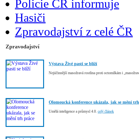
Policie ČR informuje
Hasiči
Zpravodajství z celé ČR
Zpravodajství
Výstava Živé pasti se blíží
Nejúčinnější masožravá rostlina proti octomilkám i „masožr
Olomoucká konference ukázala, jak se mění trh
Umělá inteligence a průmysl 4.0.
celý článek