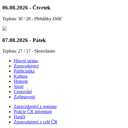
06.08.2026 - Čtvrtek
Teplota: 30 / 20 - Přeháňky-Déšť
07.08.2026 - Pátek
Teplota: 27 / 17 - SkoroJasno
Hlavní strana
Zpravodajství
Publicistika
Kultura
Historie
Sport
Cestování
Zajímavosti
Zpravodajství z regionu
Policie ČR informuje
Hasiči
Zpravodajství z celé ČR