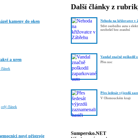
Další články z rubri
Nehoda na křižovatce v 
házel kameny do oken
Střet osobního auta s elek
neobešel bez zranění
Vandal značně poškodil 
rakví a uren
Přes noc
 článek
Přes šedesát výjezdů zaz
V Olomouckém kraji
u
celý článek
Sumpersko.NET
nemocnici nové přístroje