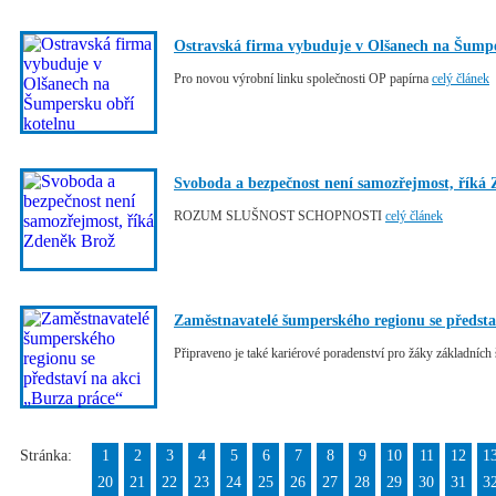
Ostravská firma vybuduje v Olšanech na Šumpe
Pro novou výrobní linku společnosti OP papírna
celý článek
Svoboda a bezpečnost není samozřejmost, říká
ROZUM SLUŠNOST SCHOPNOSTI
celý článek
Zaměstnavatelé šumperského regionu se předsta
Připraveno je také kariérové poradenství pro žáky základních 
Stránka:
1
2
3
4
5
6
7
8
9
10
11
12
1
20
21
22
23
24
25
26
27
28
29
30
31
3