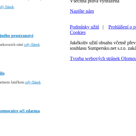
Všechna práva vyhrazena
elý článek
Napište nám
Podmínky užití
|
Prohlášení o p
Cookies
jného prostranství
Jakékoliv užití obsahu včetně převz
parkovacích stání
celý článek
souhlasu Sumpersko.net s.r.o. zak
Tvorba webových stránek Olomo
ilo
rtinem Janíčkem
celý článek
 nemocnice oči zdarma