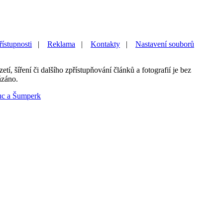
řístupnosti
|
Reklama
|
Kontakty
|
Nastavení souborů
etí, šíření či dalšího zpřístupňování článků a fotografií je bez
ázáno.
uc a Šumperk