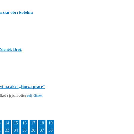
rsku obří kotelnu
 Zdeněk Brož
ví na akci „Burza práce“
škol a jejich rodiče
celý článek
3
14
15
16
17
18
19
2
33
34
35
36
37
38