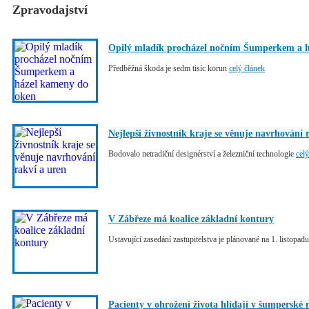
Zpravodajství
Opilý mladík procházel nočním Šumperkem a 
Předběžná škoda je sedm tisíc korun
celý článek
Nejlepší živnostník kraje se věnuje navrhování 
Bodovalo netradiční designérství a železniční technologie
celý
V Zábřeze má koalice základní kontury
Ustavující zasedání zastupitelstva je plánované na 1. listopad
Pacienty v ohrožení života hlídají v šumperské 