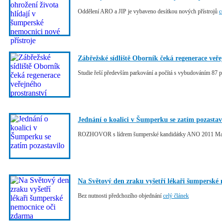
Oddělení ARO a JIP je vybaveno desítkou nových přístrojů
c
Zábřežské sídliště Oborník čeká regenerace veře
Studie řeší především parkování a počítá s vybudováním 87 
Jednání o koalici v Šumperku se zatím pozastav
ROZHOVOR s lídrem šumperské kandidátky ANO 2011 Ma
Na Světový den zraku vyšetří lékaři šumperské
Bez nutnosti předchozího objednání
celý článek