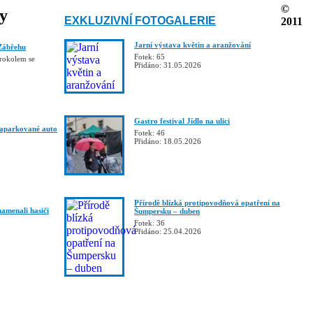
©
ky
EXKLUZIVNÍ FOTOGALERIE
2011
Jarní výstava květin a aranžování
Zábřehu
Fotek: 65
trokolem se
Přidáno: 31.05.2026
Gastro festival Jídlo na ulici
zaparkované auto
Fotek: 46
Přidáno: 18.05.2026
Přírodě blízká protipovodňová opatření na
namenali hasiči
Šumpersku – duben
Fotek: 36
Přidáno: 25.04.2026