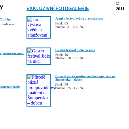
©
ky
EXKLUZIVNÍ FOTOGALERIE
2011
Jarní výstava květin a aranžování
Zábřehu
Fotek: 65
trokolem se
Přidáno: 31.05.2026
Gastro festival Jídlo na ulici
zaparkované auto
Fotek: 46
Přidáno: 18.05.2026
Přírodě blízká protipovodňová opatření na
Šumpersku – duben
Fotek: 36
namenali hasiči
Přidáno: 25.04.2026