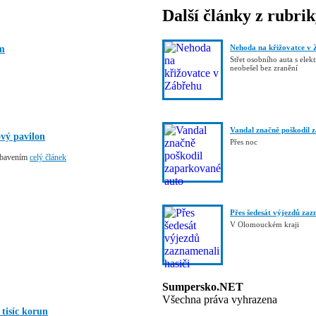
Další články z rubri
Nehoda na křižovatce v 
om
Střet osobního auta s elek
neobešel bez zranění
Vandal značně poškodil 
vý pavilon
Přes noc
ybavením
celý článek
Přes šedesát výjezdů zaz
V Olomouckém kraji
Sumpersko.NET
Všechna práva vyhrazena
tisíc korun