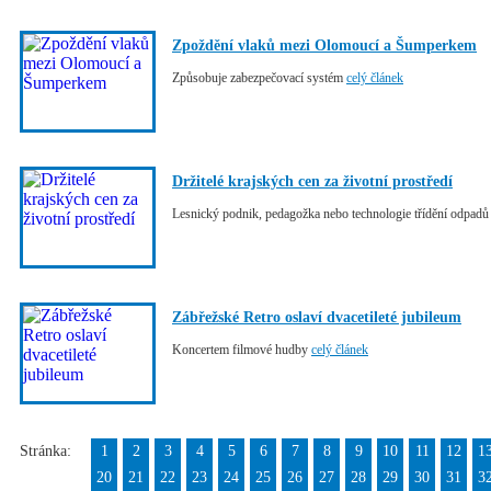
Zpoždění vlaků mezi Olomoucí a Šumperkem
Způsobuje zabezpečovací systém
celý článek
Držitelé krajských cen za životní prostředí
Lesnický podnik, pedagožka nebo technologie třídění odpad
Zábřežské Retro oslaví dvacetileté jubileum
Koncertem filmové hudby
celý článek
Stránka:
1
2
3
4
5
6
7
8
9
10
11
12
1
20
21
22
23
24
25
26
27
28
29
30
31
3