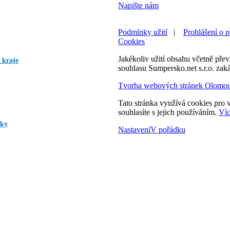
Napište nám
Podmínky užití
|
Prohlášení o p
Cookies
Jakékoliv užití obsahu včetně převz
 kraje
souhlasu Sumpersko.net s.r.o. zak
Tvorba webových stránek Olomo
Tato stránka využívá cookies pro v
souhlasíte s jejich používáním.
Víc
mky
Nastavení
V pořádku