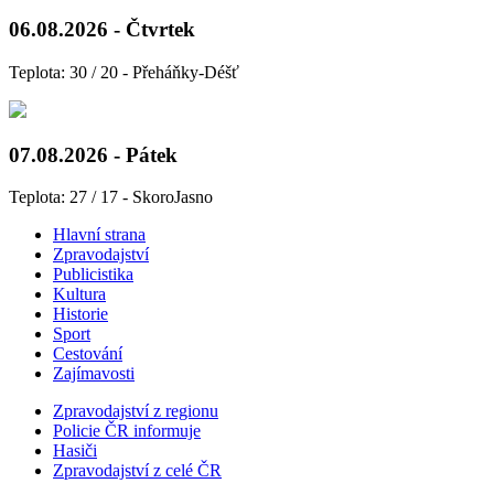
06.08.2026 - Čtvrtek
Teplota: 30 / 20 - Přeháňky-Déšť
07.08.2026 - Pátek
Teplota: 27 / 17 - SkoroJasno
Hlavní strana
Zpravodajství
Publicistika
Kultura
Historie
Sport
Cestování
Zajímavosti
Zpravodajství z regionu
Policie ČR informuje
Hasiči
Zpravodajství z celé ČR