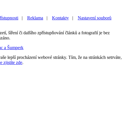
řístupnosti
|
Reklama
|
Kontakty
|
Nastavení souborů
etí, šíření či dalšího zpřístupňování článků a fotografií je bez
ázáno.
uc a Šumperk
aše lepší procházení webové stránky. Tím, že na stránkách setrváte,
e zjistíte zde
.