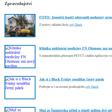
Zpravodajství
FOTO: Jeseničtí hasiči odstranili mohutný str
Z budovy základní školy
celý článek
Klinika nukleární medicíny FN Olomouc má no
S nejmodernějším přístrojem PET/CT a dalším špičkovým v
Jak si z Black Friday neudělat černý pátek
Podívejte se i na recenze prodávajícího
celý článek
Muž ze Šumperska přišel o téměř milion dvě stě 