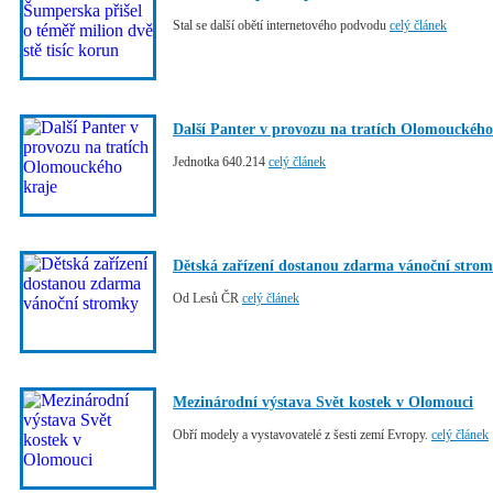
Stal se další obětí internetového podvodu
celý článek
Další Panter v provozu na tratích Olomouckého
Jednotka 640.214
celý článek
Dětská zařízení dostanou zdarma vánoční stro
Od Lesů ČR
celý článek
Mezinárodní výstava Svět kostek v Olomouci
Obří modely a vystavovatelé z šesti zemí Evropy.
celý článek