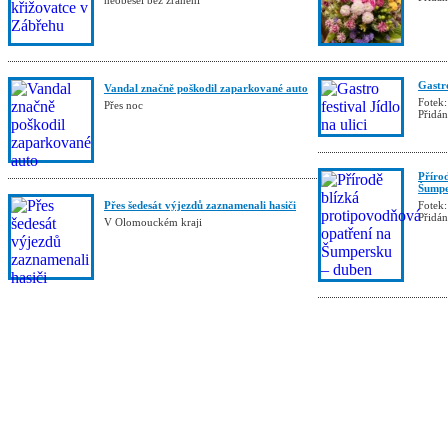
neobešel bez zranění
Gastro
Vandal značně poškodil zaparkované auto
Fotek:
Přes noc
Přidá
Příro
Šumpe
Přes šedesát výjezdů zaznamenali hasiči
Fotek:
Přidá
V Olomouckém kraji