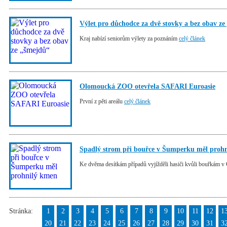
Výlet pro důchodce za dvě stovky a bez obav z
Kraj nabízí seniorům výlety za poznáním
celý článek
Olomoucká ZOO otevřela SAFARI Euroasie
První z pěti areálu
celý článek
Spadlý strom při bouřce v Šumperku měl proh
Ke dvěma desítkám případů vyjížděli hasiči kvůli bouřkám 
Stránka:
1
2
3
4
5
6
7
8
9
10
11
12
1
20
21
22
23
24
25
26
27
28
29
30
31
3