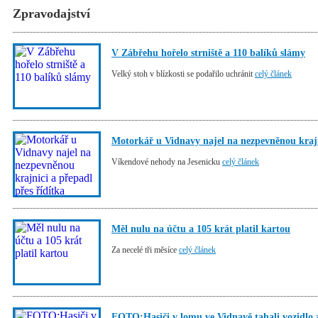
Zpravodajství
V Zábřehu hořelo strniště a 110 balíků slámy
Velký stoh v blízkosti se podařilo uchránit
celý článek
Motorkář u Vidnavy najel na nezpevněnou krajni
Víkendové nehody na Jesenicku
celý článek
Měl nulu na účtu a 105 krát platil kartou
Za necelé tři měsíce
celý článek
FOTO:Hasiči v lomu ve Vidnavě tahali vozidlo 