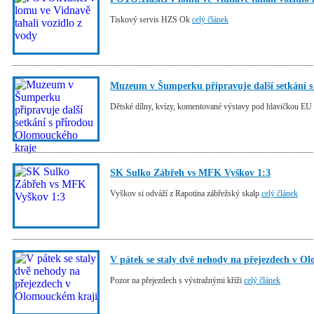
Tiskový servis HZS Ok
celý článek
Muzeum v Šumperku připravuje další setkání 
Dětské dílny, kvízy, komentované výstavy pod hlavičkou EU
SK Sulko Zábřeh vs MFK Vyškov 1:3
Vyškov si odváží z Rapotína zábřežský skalp
celý článek
V pátek se staly dvě nehody na přejezdech v O
Pozor na přejezdech s výstražnými kříži
celý článek