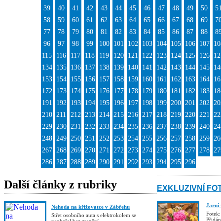
39
40
41
42
43
44
45
46
47
48
49
50
5
58
59
60
61
62
63
64
65
66
67
68
69
7
77
78
79
80
81
82
83
84
85
86
87
88
8
96
97
98
99
100
101
102
103
104
105
106
107
10
115
116
117
118
119
120
121
122
123
124
125
126
12
134
135
136
137
138
139
140
141
142
143
144
145
14
153
154
155
156
157
158
159
160
161
162
163
164
16
172
173
174
175
176
177
178
179
180
181
182
183
18
191
192
193
194
195
196
197
198
199
200
201
202
20
210
211
212
213
214
215
216
217
218
219
220
221
22
229
230
231
232
233
234
235
236
237
238
239
240
24
248
249
250
251
252
253
254
255
256
257
258
259
26
267
268
269
270
271
272
273
274
275
276
277
278
27
286
287
288
289
290
291
292
293
294
295
296
Další články z rubriky
EXKLUZIVNÍ FO
Jarní
Nehoda na křižovatce v Zábřehu
Fotek:
Střet osobního auta s elektrokolem se
Přidá