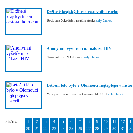
Držitelé krajských cen cestovního ruchu
Bodovala čokoláda i naučná stezka
celý článek
Anonymní vyšetření na nákazu HIV
Nově nabízí FN Olomouc
celý článek
Letošní léto bylo v Olomouci nejteplejší v histor
Vyplývá z měření sítě meteostanic MESSO
celý článek
Stránka:
1
2
3
4
5
6
7
8
9
10
11
12
1
20
21
22
23
24
25
26
27
28
29
30
31
3