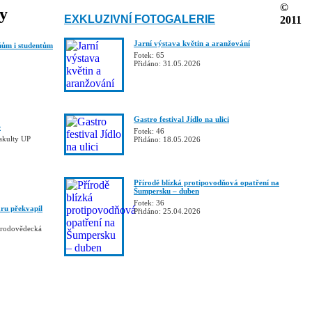
©
ky
EXKLUZIVNÍ FOTOGALERIE
2011
Jarní výstava květin a aranžování
ňům i studentům
Fotek: 65
Přidáno: 31.05.2026
Gastro festival Jídlo na ulici
e
Fotek: 46
fakulty UP
Přidáno: 18.05.2026
Přírodě blízká protipovodňová opatření na
Šumpersku – duben
Fotek: 36
ru překvapil
Přidáno: 25.04.2026
řírodovědecká