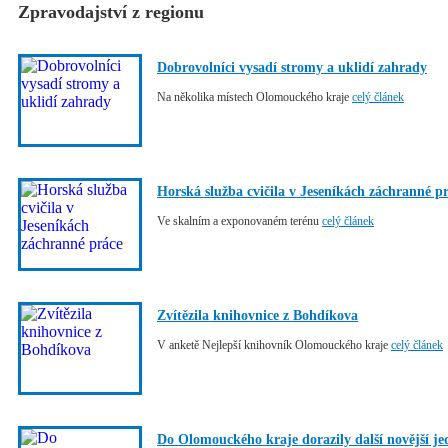
Zpravodajství z regionu
Dobrovolníci vysadí stromy a uklidí zahrady
Na několika místech Olomouckého kraje
celý článek
Horská služba cvičila v Jeseníkách záchranné p
Ve skalním a exponovaném terénu
celý článek
Zvítězila knihovnice z Bohdíkova
V anketě Nejlepší knihovník Olomouckého kraje
celý článek
Do Olomouckého kraje dorazily další novější j