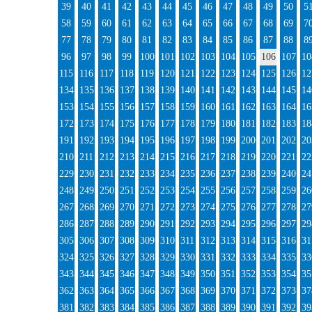
39
40
41
42
43
44
45
46
47
48
49
50
5
58
59
60
61
62
63
64
65
66
67
68
69
7
77
78
79
80
81
82
83
84
85
86
87
88
8
96
97
98
99
100
101
102
103
104
105
106
107
10
115
116
117
118
119
120
121
122
123
124
125
126
12
134
135
136
137
138
139
140
141
142
143
144
145
14
153
154
155
156
157
158
159
160
161
162
163
164
16
172
173
174
175
176
177
178
179
180
181
182
183
18
191
192
193
194
195
196
197
198
199
200
201
202
20
210
211
212
213
214
215
216
217
218
219
220
221
22
229
230
231
232
233
234
235
236
237
238
239
240
24
248
249
250
251
252
253
254
255
256
257
258
259
26
267
268
269
270
271
272
273
274
275
276
277
278
27
286
287
288
289
290
291
292
293
294
295
296
297
29
305
306
307
308
309
310
311
312
313
314
315
316
31
324
325
326
327
328
329
330
331
332
333
334
335
33
343
344
345
346
347
348
349
350
351
352
353
354
35
362
363
364
365
366
367
368
369
370
371
372
373
37
381
382
383
384
385
386
387
388
389
390
391
392
39