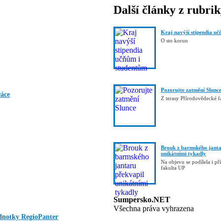
Další články z rubri
Kraj navýší stipendia uč
O sto korun
Pozorujte zatmění Slunc
ráce
Z terasy Přírodovědecké 
Brouk z barmského janta
unikátními tykadly
Na objevu se podílela i p
fakulta UP
Sumpersko.NET
Všechna práva vyhrazena
ednotky RegioPanter