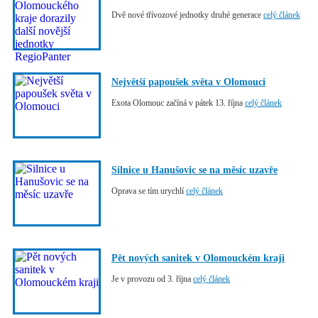
Dvě nové třívozové jednotky druhé generace
celý článek
Největší papoušek světa v Olomouci
Exota Olomouc začíná v pátek 13. října
celý článek
Silnice u Hanušovic se na měsíc uzavře
Oprava se tím urychlí
celý článek
Pět nových sanitek v Olomouckém kraji
Je v provozu od 3. října
celý článek