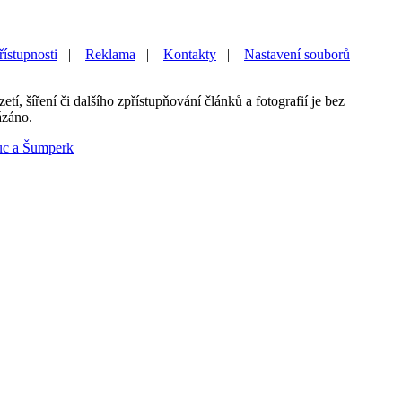
řístupnosti
|
Reklama
|
Kontakty
|
Nastavení souborů
etí, šíření či dalšího zpřístupňování článků a fotografií je bez
ázáno.
uc a Šumperk