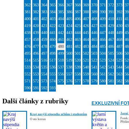
362
363
364
365
366
367
368
369
370
371
372
373
37
381
382
383
384
385
386
387
388
389
390
391
392
39
400
401
402
403
404
405
406
407
408
409
410
411
41
419
420
421
422
423
424
425
426
427
428
429
430
43
438
439
440
441
442
443
444
445
446
447
448
449
45
457
458
459
460
461
462
463
464
465
466
467
468
46
476
477
478
479
480
481
482
483
484
485
486
487
48
495
496
497
498
499
500
501
502
503
504
505
506
50
514
515
516
517
518
519
520
521
522
523
524
525
52
533
534
535
536
537
538
539
540
541
542
543
544
54
552
553
554
555
556
557
558
559
560
561
562
563
56
571
572
573
574
575
576
577
578
579
580
581
582
58
590
591
592
593
Další články z rubriky
EXKLUZIVNÍ FO
Jarní
Kraj navýší stipendia učňům i studentům
Fotek:
O sto korun
Přidá