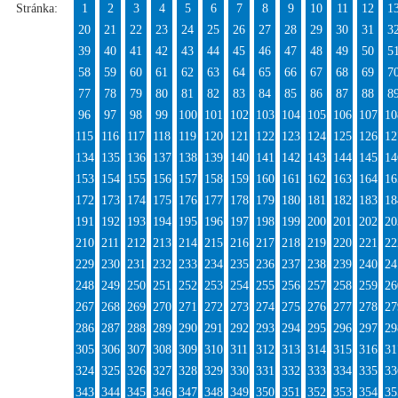
Stránka:
1
2
3
4
5
6
7
8
9
10
11
12
1
20
21
22
23
24
25
26
27
28
29
30
31
3
39
40
41
42
43
44
45
46
47
48
49
50
5
58
59
60
61
62
63
64
65
66
67
68
69
7
77
78
79
80
81
82
83
84
85
86
87
88
8
96
97
98
99
100
101
102
103
104
105
106
107
10
115
116
117
118
119
120
121
122
123
124
125
126
12
134
135
136
137
138
139
140
141
142
143
144
145
14
153
154
155
156
157
158
159
160
161
162
163
164
16
172
173
174
175
176
177
178
179
180
181
182
183
18
191
192
193
194
195
196
197
198
199
200
201
202
20
210
211
212
213
214
215
216
217
218
219
220
221
22
229
230
231
232
233
234
235
236
237
238
239
240
24
248
249
250
251
252
253
254
255
256
257
258
259
26
267
268
269
270
271
272
273
274
275
276
277
278
27
286
287
288
289
290
291
292
293
294
295
296
297
29
305
306
307
308
309
310
311
312
313
314
315
316
31
324
325
326
327
328
329
330
331
332
333
334
335
33
343
344
345
346
347
348
349
350
351
352
353
354
35