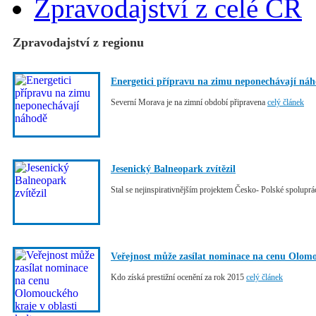
Zpravodajství z celé ČR
Zpravodajství z regionu
Energetici přípravu na zimu neponechávají ná
Severní Morava je na zimní období připravena
celý článek
Jesenický Balneopark zvítězil
Stal se nejinspirativnějším projektem Česko- Polské spolupr
Veřejnost může zasílat nominace na cenu Olomo
Kdo získá prestižní ocenění za rok 2015
celý článek