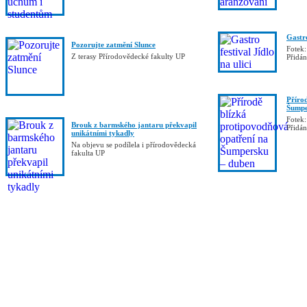
Gastro
Pozorujte zatmění Slunce
Fotek:
Z terasy Přírodovědecké fakulty UP
Přidá
Příro
Šumpe
Fotek:
Brouk z barmského jantaru překvapil
Přidá
unikátními tykadly
Na objevu se podílela i přírodovědecká
fakulta UP