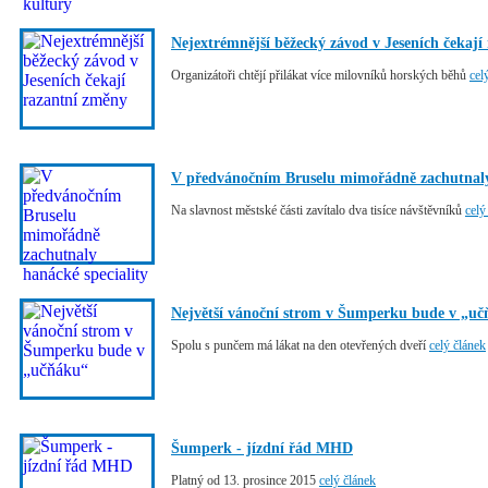
Nejextrémnější běžecký závod v Jeseních čekají
Organizátoři chtějí přilákat více milovníků horských běhů
cel
V předvánočním Bruselu mimořádně zachutnaly 
Na slavnost městské části zavítalo dva tisíce návštěvníků
celý
Největší vánoční strom v Šumperku bude v „u
Spolu s punčem má lákat na den otevřených dveří
celý článek
Šumperk - jízdní řád MHD
Platný od 13. prosince 2015
celý článek