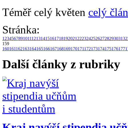
Téměř celý květen
celý člá
Stránka:
1
2
3
4
5
6
7
8
9
10
11
12
13
14
15
16
17
18
19
20
21
22
23
24
25
26
27
28
29
30
31
32
159
160
161
162
163
164
165
166
167
168
169
170
171
172
173
174
175
176
177
1
Další články z rubriky
Kraj navýší stipendia uč