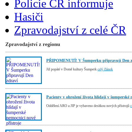
Policie ČR informuje
Hasiči
Zpravodajství z celé ČR
Zpravodajství z regionu
PŘIPOMENUTÍ! V Šumperku připravují Den z
Již popáté v Domě kultury Šumperk
celý článek
Pacienty v ohrožení života hlídají v šumperské 
Oddělení ARO a JIP je vybaveno desítkou nových přístrojů
c