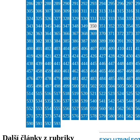
286
287
288
289
290
291
292
293
294
295
296
297
29
305
306
307
308
309
310
311
312
313
314
315
316
31
324
325
326
327
328
329
330
331
332
333
334
335
33
343
344
345
346
347
348
349
350
351
352
353
354
35
362
363
364
365
366
367
368
369
370
371
372
373
37
381
382
383
384
385
386
387
388
389
390
391
392
39
400
401
402
403
404
405
406
407
408
409
410
411
41
419
420
421
422
423
424
425
426
427
428
429
430
43
438
439
440
441
442
443
444
445
446
447
448
449
45
457
458
459
460
461
462
463
464
465
466
467
468
46
476
477
478
479
480
481
482
483
484
485
486
487
48
495
496
497
498
499
500
501
502
503
504
505
506
50
514
515
516
517
518
519
520
521
522
523
524
525
52
533
534
535
536
537
538
539
540
541
542
543
544
54
552
553
554
555
556
557
558
559
560
561
562
563
56
571
572
573
574
575
576
577
578
579
580
581
582
58
590
591
592
593
Další články z rubriky