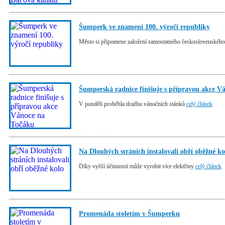
Šumperk ve znamení 100. výročí republiky
Město si připomene založení samostatného československého
Šumperská radnice finišuje s přípravou akce V
V pondělí proběhla dražbu vánočních stánků
celý článek
Na Dlouhých stráních instalovali obří oběžné ko
Díky vyšší účinnosti může vyrobit více elektřiny
celý článek
Promenáda stoletím v Šumperku