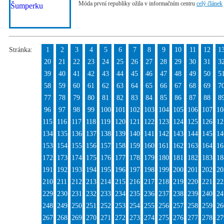
Móda první republiky ožila v informačním centru
celý článek
Stránka:
1
2
3
4
5
6
7
8
9
10
11
12
1
20
21
22
23
24
25
26
27
28
29
30
31
3
39
40
41
42
43
44
45
46
47
48
49
50
5
58
59
60
61
62
63
64
65
66
67
68
69
7
77
78
79
80
81
82
83
84
85
86
87
88
8
96
97
98
99
100
101
102
103
104
105
106
107
10
115
116
117
118
119
120
121
122
123
124
125
126
12
134
135
136
137
138
139
140
141
142
143
144
145
14
153
154
155
156
157
158
159
160
161
162
163
164
16
172
173
174
175
176
177
178
179
180
181
182
183
18
191
192
193
194
195
196
197
198
199
200
201
202
20
210
211
212
213
214
215
216
217
218
219
220
221
22
229
230
231
232
233
234
235
236
237
238
239
240
24
248
249
250
251
252
253
254
255
256
257
258
259
26
267
268
269
270
271
272
273
274
275
276
277
278
27