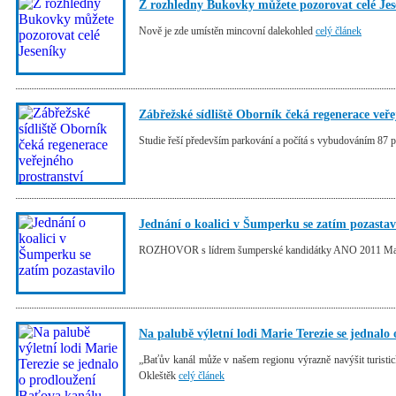
Z rozhledny Bukovky můžete pozorovat celé Jes
Nově je zde umístěn mincovní dalekohled
celý článek
Zábřežské sídliště Oborník čeká regenerace veře
Studie řeší především parkování a počítá s vybudováním 87 
Jednání o koalici v Šumperku se zatím pozastav
ROZHOVOR s lídrem šumperské kandidátky ANO 2011 Ma
Na palubě výletní lodi Marie Terezie se jednal
„Baťův kanál může v našem regionu výrazně navýšit turistic
Okleštěk
celý článek