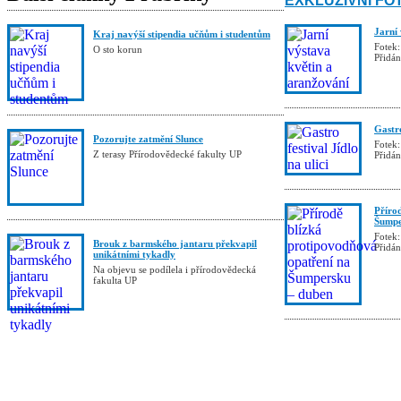
EXKLUZIVNÍ FO
Jarní
Kraj navýší stipendia učňům i studentům
Fotek:
O sto korun
Přidá
Gastro
Pozorujte zatmění Slunce
Fotek:
Z terasy Přírodovědecké fakulty UP
Přidá
Příro
Šumpe
Fotek:
Brouk z barmského jantaru překvapil
Přidá
unikátními tykadly
Na objevu se podílela i přírodovědecká
fakulta UP