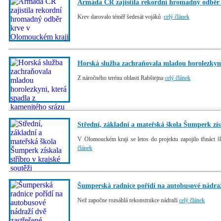
Armáda ČR zajistila rekordní hromadný odběr
Krev darovalo téměř šedesát vojáků
celý článek
Horská služba zachraňovala mladou horolezkyni
Z náročného terénu oblasti Rabštejna
celý článek
Střední, základní a mateřská škola Šumperk získ
V Olomouckém kraji se letos do projektu zapojilo třináct šk
článek
Šumperská radnice pořídí na autobusové nádraž
Než započne rozsáhlá rekonstrukce nádraží
celý článek