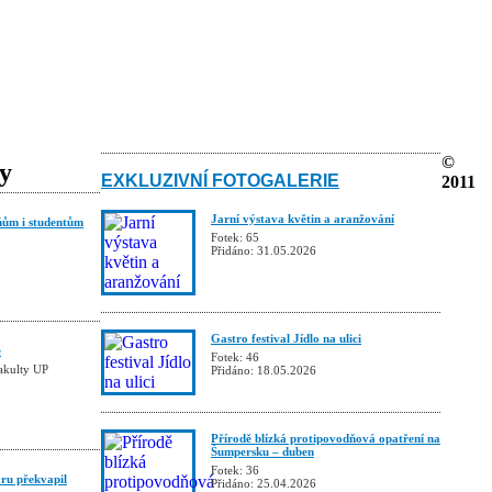
©
ky
EXKLUZIVNÍ FOTOGALERIE
2011
Jarní výstava květin a aranžování
ňům i studentům
Fotek: 65
Přidáno: 31.05.2026
Gastro festival Jídlo na ulici
e
Fotek: 46
fakulty UP
Přidáno: 18.05.2026
Přírodě blízká protipovodňová opatření na
Šumpersku – duben
Fotek: 36
ru překvapil
Přidáno: 25.04.2026