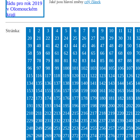
Jaké jsou hlavní změny
celý článek
Stránka:
1
2
3
4
5
6
7
8
9
10
11
12
1
20
21
22
23
24
25
26
27
28
29
30
31
3
39
40
41
42
43
44
45
46
47
48
49
50
5
58
59
60
61
62
63
64
65
66
67
68
69
7
77
78
79
80
81
82
83
84
85
86
87
88
8
96
97
98
99
100
101
102
103
104
105
106
107
10
115
116
117
118
119
120
121
122
123
124
125
126
12
134
135
136
137
138
139
140
141
142
143
144
145
14
153
154
155
156
157
158
159
160
161
162
163
164
16
172
173
174
175
176
177
178
179
180
181
182
183
18
191
192
193
194
195
196
197
198
199
200
201
202
20
210
211
212
213
214
215
216
217
218
219
220
221
22
229
230
231
232
233
234
235
236
237
238
239
240
24
248
249
250
251
252
253
254
255
256
257
258
259
26
267
268
269
270
271
272
273
274
275
276
277
278
27