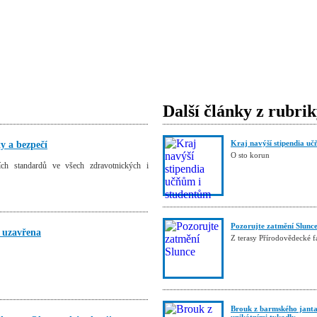
Další články z rubri
Kraj navýší stipendia uč
y a bezpečí
O sto korun
ích standardů ve všech zdravotnických i
Pozorujte zatmění Slunc
ě uzavřena
Z terasy Přírodovědecké 
Brouk z barmského janta