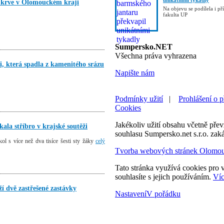
unikátními tykadly
 krve v Olomouckém kraji
Na objevu se podílela i p
fakulta UP
Sumpersko.NET
Všechna práva vyhrazena
, která spadla z kamenitého srázu
Napište nám
Podmínky užití
|
Prohlášení o p
Cookies
Jakékoliv užití obsahu včetně převz
ala stříbro v krajské soutěži
souhlasu Sumpersko.net s.r.o. zak
ol s více než dva tisíce šesti sty žáky
celý
Tvorba webových stránek Olomo
Tato stránka využívá cookies pro v
souhlasíte s jejich používáním.
Víc
í dvě zastřešené zastávky
Nastavení
V pořádku