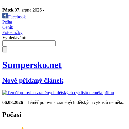
Pátek
07. srpna 2026 -
Facebook
Pošta
Ceník
Fotoslužby
Vyhledávání:
Sumpersko.net
Nově přidaný článek
06.08.2026
- Téměř polovina zraněných dětských cyklistů neměla...
Počasí