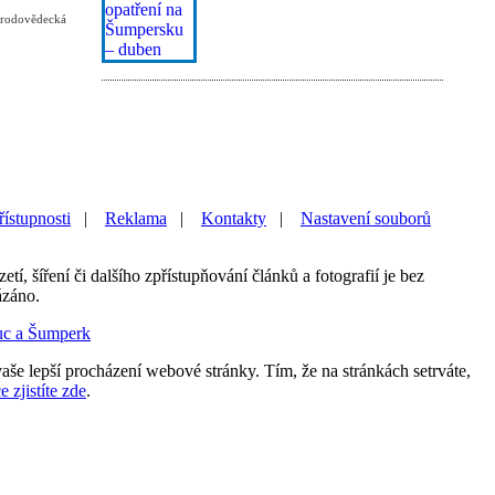
řírodovědecká
řístupnosti
|
Reklama
|
Kontakty
|
Nastavení souborů
etí, šíření či dalšího zpřístupňování článků a fotografií je bez
ázáno.
uc a Šumperk
aše lepší procházení webové stránky. Tím, že na stránkách setrváte,
e zjistíte zde
.