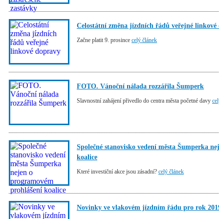
Celostátní změna jízdních řádů veřejné linkové
Začne platit 9. prosince
celý článek
FOTO. Vánoční nálada rozzářila Šumperk
Slavnostní zahájení přivedlo do centra města početné davy
ce
Společné stanovisko vedení města Šumperka ne
koalice
Které investiční akce jsou zásadní?
celý článek
Novinky ve vlakovém jízdním řádu pro rok 20