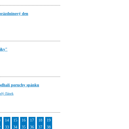
prázdninový den
níky"
 odhalí poruchy spánku
elý článek
3
14
15
16
17
18
19
2
33
34
35
36
37
38