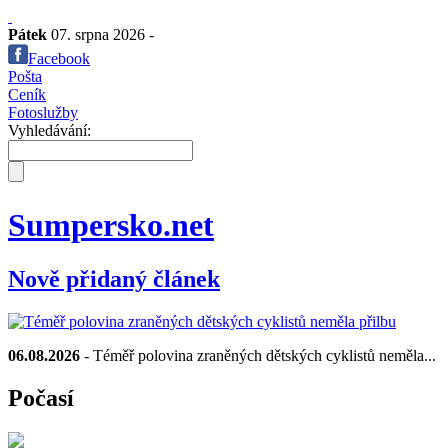
Pátek
07. srpna 2026 -
Facebook
Pošta
Ceník
Fotoslužby
Vyhledávání:
Sumpersko.net
Nově přidaný článek
06.08.2026
- Téměř polovina zraněných dětských cyklistů neměla...
Počasí