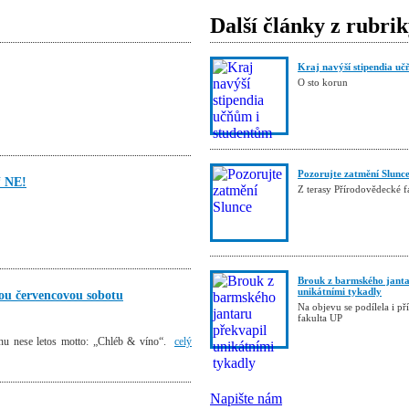
Další články z rubri
Kraj navýší stipendia uč
O sto korun
Pozorujte zatmění Slunc
“ NE!
Z terasy Přírodovědecké 
Brouk z barmského janta
unikátními tykadly
 červencovou sobotu
Na objevu se podílela i p
fakulta UP
odinu nese letos motto: „Chléb & víno“.
celý
Napište nám