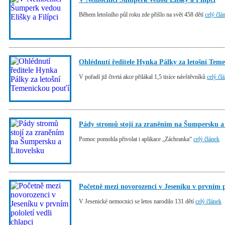
Během letošního půl roku zde přišlo na svět 458 dětí
celý člá
Ohlédnutí ředitele Hynka Pálky za letošní Tem
V pořadí již čtvrtá akce přilákal 1,5 tisíce návštěvníků
celý čl
Pády stromů stojí za zraněním na Šumpersku a
Pomoc pomohla přivolat i aplikace „Záchranka“
celý článek
Početně mezi novorozenci v Jeseníku v prvním po
V Jesenické nemocnici se letos narodilo 131 dětí
celý článek