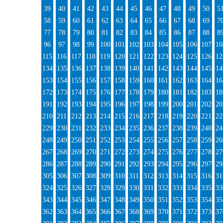
39
40
41
42
43
44
45
46
47
48
49
50
5
58
59
60
61
62
63
64
65
66
67
68
69
7
77
78
79
80
81
82
83
84
85
86
87
88
8
96
97
98
99
100
101
102
103
104
105
106
107
10
115
116
117
118
119
120
121
122
123
124
125
126
12
134
135
136
137
138
139
140
141
142
143
144
145
14
153
154
155
156
157
158
159
160
161
162
163
164
16
172
173
174
175
176
177
178
179
180
181
182
183
18
191
192
193
194
195
196
197
198
199
200
201
202
20
210
211
212
213
214
215
216
217
218
219
220
221
22
229
230
231
232
233
234
235
236
237
238
239
240
24
248
249
250
251
252
253
254
255
256
257
258
259
26
267
268
269
270
271
272
273
274
275
276
277
278
27
286
287
288
289
290
291
292
293
294
295
296
297
29
305
306
307
308
309
310
311
312
313
314
315
316
31
324
325
326
327
328
329
330
331
332
333
334
335
33
343
344
345
346
347
348
349
350
351
352
353
354
35
362
363
364
365
366
367
368
369
370
371
372
373
37