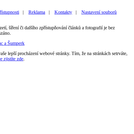
řístupnosti
|
Reklama
|
Kontakty
|
Nastavení souborů
etí, šíření či dalšího zpřístupňování článků a fotografií je bez
ázáno.
uc a Šumperk
aše lepší procházení webové stránky. Tím, že na stránkách setrváte,
e zjistíte zde
.