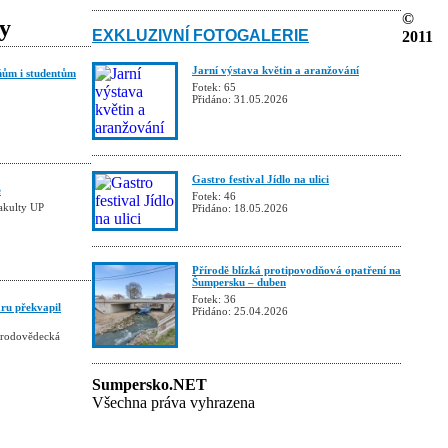
©
ky
EXKLUZIVNÍ FOTOGALERIE
2011
Jarní výstava květin a aranžování
ňům i studentům
Fotek: 65
Přidáno: 31.05.2026
Gastro festival Jídlo na ulici
e
Fotek: 46
fakulty UP
Přidáno: 18.05.2026
Přírodě blízká protipovodňová opatření na
Šumpersku – duben
Fotek: 36
ru překvapil
Přidáno: 25.04.2026
řírodovědecká
Sumpersko.NET
Všechna práva vyhrazena