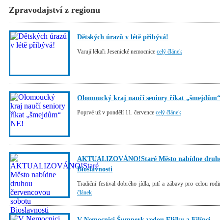
Zpravodajství z regionu
Dětských úrazů v létě přibývá!
Varují lékaři Jesenické nemocnice
celý článek
Olomoucký kraj naučí seniory říkat „šmejdům
Poprvé už v pondělí 11. července
celý článek
AKTUALIZOVÁNO!Staré Město nabídne druhou
Bioslavnosti
Tradiční festival dobrého jídla, pití a zábavy pro celou r
článek
V Nemocnici Šumperk vedou Elišky a Filípci