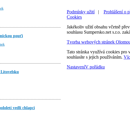
nek
Podmínky užití
|
Prohlášení o p
Cookies
Jakékoliv užití obsahu včetně převz
souhlasu Sumpersko.net s.r.o. zak
enickou pouťí
Tvorba webových stránek Olomo
ánek
Tato stránka využívá cookies pro v
souhlasíte s jejich používáním.
Víc
Nastavení
V pořádku
 Litovelsku
loletí vedli chlapci