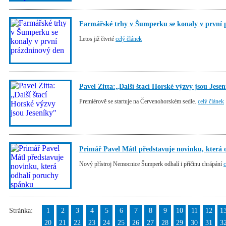
Farmářské trhy v Šumperku se konaly v první 
Letos již čtvrté
celý článek
Pavel Zitta:„Další štací Horské výzvy jsou Jese
Premiérově se startuje na Červenohorském sedle.
celý článek
Primář Pavel Mátl představuje novinku, která
Nový přístroj Nemocnice Šumperk odhalí i příčinu chrápání
c
Stránka:
1
2
3
4
5
6
7
8
9
10
11
12
1
20
21
22
23
24
25
26
27
28
29
30
31
3