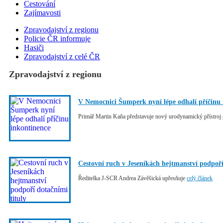
Cestování
Zajímavosti
Zpravodajství z regionu
Policie ČR informuje
Hasiči
Zpravodajství z celé ČR
Zpravodajství z regionu
V Nemocnici Šumperk nyní lépe odhalí příčinu 
Primář Martin Kaňa představuje nový urodynamický přístroj
Cestovní ruch v Jeseníkách hejtmanství podpoří
Ředitelka J-SCR Andrea Závěšická upřesňuje
celý článek