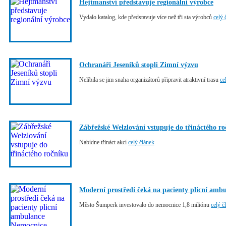
Hejtmanství představuje regionální výrobce
Vydalo katalog, kde představuje více než tři sta výrobců
celý 
Ochranáři Jeseníků stopli Zimní výzvu
Nelíbila se jim snaha organizátorů připravit atraktivní trasu
ce
Zábřežské Welzlování vstupuje do třináctého r
Nabídne třináct akcí
celý článek
Moderní prostředí čeká na pacienty plicní am
Město Šumperk investovalo do nemocnice 1,8 miliónu
celý č