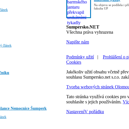
unikátními tykadly
Na objevu se podílela i p
fakulta UP
článek
Sumpersko.NET
Všechna práva vyhrazena
Napište nám
lý článek
Podmínky užití
|
Prohlášení o p
Cookies
Jakékoliv užití obsahu včetně převz
očníku
souhlasu Sumpersko.net s.r.o. zak
Tvorba webových stránek Olomo
Tato stránka využívá cookies pro v
souhlasíte s jejich používáním.
Víc
bulance Nemocnice Šumperk
Nastavení
V pořádku
lánek