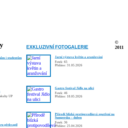
©
ky
EXKLUZIVNÍ FOTOGALERIE
2011
Jarní výstava květin a aranžování
ňům i studentům
Fotek: 65
Přidáno: 31.05.2026
Gastro festival Jídlo na ulici
e
Fotek: 46
fakulty UP
Přidáno: 18.05.2026
Přírodě blízká protipovodňová opatření na
Šumpersku – duben
Fotek: 36
ru překvapil
Přidáno: 25.04.2026