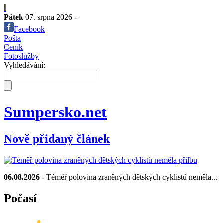
Pátek
07. srpna 2026 -
Facebook
Pošta
Ceník
Fotoslužby
Vyhledávání:
Sumpersko.net
Nově přidaný článek
06.08.2026
- Téměř polovina zraněných dětských cyklistů neměla...
Počasí