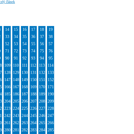
celý článek
3
14
15
16
17
18
19
2
33
34
35
36
37
38
1
52
53
54
55
56
57
0
71
72
73
74
75
76
9
90
91
92
93
94
95
8
109
110
111
112
113
114
7
128
129
130
131
132
133
6
147
148
149
150
151
152
5
166
167
168
169
170
171
4
185
186
187
188
189
190
3
204
205
206
207
208
209
2
223
224
225
226
227
228
1
242
243
244
245
246
247
0
261
262
263
264
265
266
9
280
281
282
283
284
285