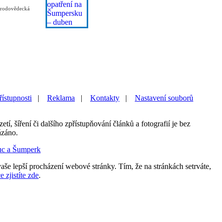
řírodovědecká
řístupnosti
|
Reklama
|
Kontakty
|
Nastavení souborů
etí, šíření či dalšího zpřístupňování článků a fotografií je bez
ázáno.
uc a Šumperk
aše lepší procházení webové stránky. Tím, že na stránkách setrváte,
e zjistíte zde
.