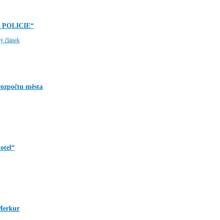
OP POLICIE“
lý článek
rozpočtu města
otel“
 Merkur