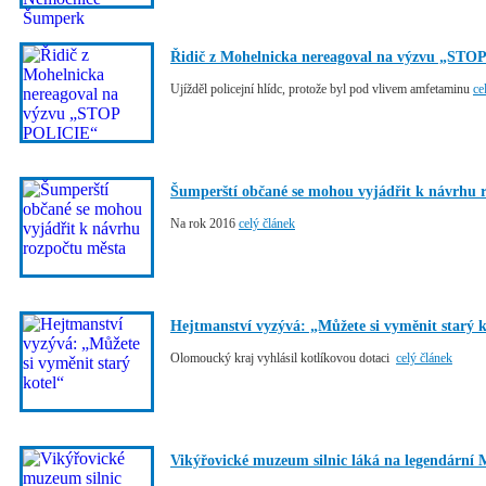
Řidič z Mohelnicka nereagoval na výzvu „ST
Ujížděl policejní hlídc, protože byl pod vlivem amfetaminu
ce
Šumperští občané se mohou vyjádřit k návrhu 
Na rok 2016
celý článek
Hejtmanství vyzývá: „Můžete si vyměnit starý k
Olomoucký kraj vyhlásil kotlíkovou dotaci
celý článek
Vikýřovické muzeum silnic láká na legendární