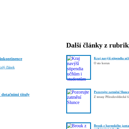
Další články z rubri
Kraj navýší stipendia uč
inkontinence
O sto korun
celý článek
Pozorujte zatmění Slunc
 dotačními tituly
Z terasy Přírodovědecké 
Brouk z barmského janta