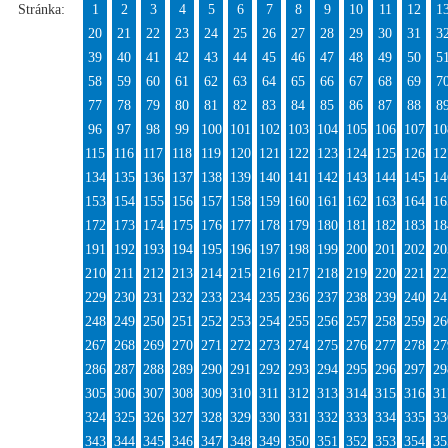
Stránka:
1
2
3
4
5
6
7
8
9
10
11
12
1
20
21
22
23
24
25
26
27
28
29
30
31
3
39
40
41
42
43
44
45
46
47
48
49
50
5
58
59
60
61
62
63
64
65
66
67
68
69
7
77
78
79
80
81
82
83
84
85
86
87
88
8
96
97
98
99
100
101
102
103
104
105
106
107
10
115
116
117
118
119
120
121
122
123
124
125
126
12
134
135
136
137
138
139
140
141
142
143
144
145
14
153
154
155
156
157
158
159
160
161
162
163
164
16
172
173
174
175
176
177
178
179
180
181
182
183
18
191
192
193
194
195
196
197
198
199
200
201
202
20
210
211
212
213
214
215
216
217
218
219
220
221
22
229
230
231
232
233
234
235
236
237
238
239
240
24
248
249
250
251
252
253
254
255
256
257
258
259
26
267
268
269
270
271
272
273
274
275
276
277
278
27
286
287
288
289
290
291
292
293
294
295
296
297
29
305
306
307
308
309
310
311
312
313
314
315
316
31
324
325
326
327
328
329
330
331
332
333
334
335
33
343
344
345
346
347
348
349
350
351
352
353
354
35