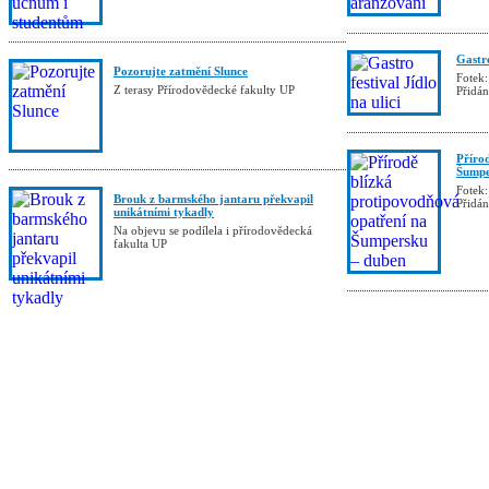
Gastro
Pozorujte zatmění Slunce
Fotek:
Z terasy Přírodovědecké fakulty UP
Přidá
Příro
Šumpe
Fotek:
Brouk z barmského jantaru překvapil
Přidá
unikátními tykadly
Na objevu se podílela i přírodovědecká
fakulta UP