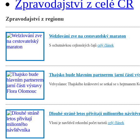
Zpravodajství z celé ČR
Zpravodajství z regionu
Welzlování zve na cestovatelský maraton
S ochutnávkou cejlonských čajů
celý článek
Thajsko bude hlavním partnerem jarní části v
Velvyslanec Thajského království se setkal se s hejtmanem 
Dlouhé stráně letos přivítají miliontého návštěv
Vloni je navštívil rekordní počet turistů
celý článek