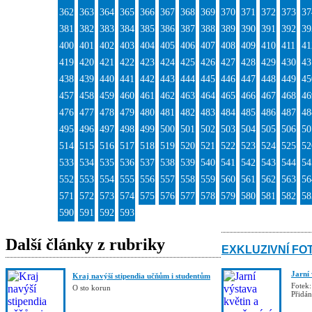
362
363
364
365
366
367
368
369
370
371
372
373
37
381
382
383
384
385
386
387
388
389
390
391
392
39
400
401
402
403
404
405
406
407
408
409
410
411
41
419
420
421
422
423
424
425
426
427
428
429
430
43
438
439
440
441
442
443
444
445
446
447
448
449
45
457
458
459
460
461
462
463
464
465
466
467
468
46
476
477
478
479
480
481
482
483
484
485
486
487
48
495
496
497
498
499
500
501
502
503
504
505
506
50
514
515
516
517
518
519
520
521
522
523
524
525
52
533
534
535
536
537
538
539
540
541
542
543
544
54
552
553
554
555
556
557
558
559
560
561
562
563
56
571
572
573
574
575
576
577
578
579
580
581
582
58
590
591
592
593
Další články z rubriky
EXKLUZIVNÍ FO
Jarní
Kraj navýší stipendia učňům i studentům
Fotek:
O sto korun
Přidá