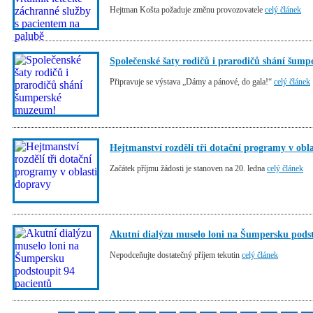
Hejtman Košta požaduje změnu provozovatele
celý článek
Společenské šaty rodičů i prarodičů shání šum
Připravuje se výstava „Dámy a pánové, do gala!“
celý článek
Hejtmanství rozdělí tři dotační programy v obl
Začátek příjmu žádosti je stanoven na 20. ledna
celý článek
Akutní dialýzu muselo loni na Šumpersku podst
Nepodceňujte dostatečný příjem tekutin
celý článek