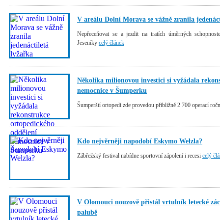
V areálu Dolní Morava se vážně zranila jedenáct
Nepřeceňovat se a jezdit na tratích úměrných schopnost
Jeseníky
celý článek
Několika milionovou investici si vyžádala reko
nemocnice v Šumperku
Šumperští ortopedi zde provedou přibližně 2 700 operací roč
Kdo nejvěrněji napodobí Eskymo Welzla?
Zábřežský festival nabídne sportovní zápolení i recesi
celý čl
V Olomouci nouzově přistál vrtulník letecké zá
palubě