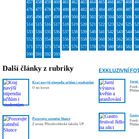
457
458
459
460
461
462
463
464
465
466
467
468
46
476
477
478
479
480
481
482
483
484
485
486
487
48
495
496
497
498
499
500
501
502
503
504
505
506
50
514
515
516
517
518
519
520
521
522
523
524
525
52
533
534
535
536
537
538
539
540
541
542
543
544
54
552
553
554
555
556
557
558
559
560
561
562
563
56
571
572
573
574
575
576
577
578
579
580
581
582
58
590
591
592
593
Další články z rubriky
EXKLUZIVNÍ FO
Jarní
Kraj navýší stipendia učňům i studentům
Fotek:
O sto korun
Přidá
Gastro
Pozorujte zatmění Slunce
Fotek:
Z terasy Přírodovědecké fakulty UP
Přidá