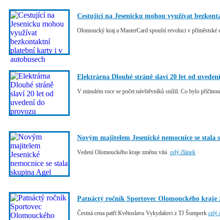
Cestující na Jesenicku mohou využívat bezkonta
Olomoucký kraj a MasterCard spouští revoluci v příměstské
Elektrárna Dlouhé stráně slaví 20 let od uveden
V minulém roce se počet návštěvníků snížil. Co bylo příčino
Novým majitelem Jesenické nemocnice se stala 
Vedení Olomouckého kraje změnu vítá
celý článek
Patnáctý ročník Sportovec Olomouckého kraje z
Čestná cena patří Květoslavu Vykydalovi z TJ Šumperk
celý 