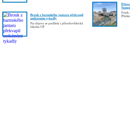
Příro
Šumpe
Fotek:
Brouk z barmského jantaru překvapil
Přidá
unikátními tykadly
Na objevu se podílela i přírodovědecká
fakulta UP