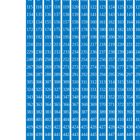
115
116
117
118
119
120
121
122
123
124
125
126
12
134
135
136
137
138
139
140
141
142
143
144
145
14
153
154
155
156
157
158
159
160
161
162
163
164
16
172
173
174
175
176
177
178
179
180
181
182
183
18
191
192
193
194
195
196
197
198
199
200
201
202
20
210
211
212
213
214
215
216
217
218
219
220
221
22
229
230
231
232
233
234
235
236
237
238
239
240
24
248
249
250
251
252
253
254
255
256
257
258
259
26
267
268
269
270
271
272
273
274
275
276
277
278
27
286
287
288
289
290
291
292
293
294
295
296
297
29
305
306
307
308
309
310
311
312
313
314
315
316
31
324
325
326
327
328
329
330
331
332
333
334
335
33
343
344
345
346
347
348
349
350
351
352
353
354
35
362
363
364
365
366
367
368
369
370
371
372
373
37
381
382
383
384
385
386
387
388
389
390
391
392
39
400
401
402
403
404
405
406
407
408
409
410
411
41
419
420
421
422
423
424
425
426
427
428
429
430
43
438
439
440
441
442
443
444
445
446
447
448
449
45