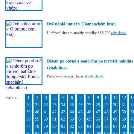
Dvě náhlá úmrtí v Olomouckém kraji
U případů dnes asistovaly posádky ZZS OK
celý článek
Dětem po obrně a seniorům po mrtvici nabídne 
rehabilitaci
Pohybovou terapii Therasuit
celý článek
Stránka:
1
2
3
4
5
6
7
8
9
10
11
12
1
20
21
22
23
24
25
26
27
28
29
30
31
3
39
40
41
42
43
44
45
46
47
48
49
50
5
58
59
60
61
62
63
64
65
66
67
68
69
7
77
78
79
80
81
82
83
84
85
86
87
88
8
96
97
98
99
100
101
102
103
104
105
106
107
10