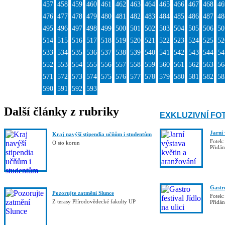
457
458
459
460
461
462
463
464
465
466
467
468
46
476
477
478
479
480
481
482
483
484
485
486
487
48
495
496
497
498
499
500
501
502
503
504
505
506
50
514
515
516
517
518
519
520
521
522
523
524
525
52
533
534
535
536
537
538
539
540
541
542
543
544
54
552
553
554
555
556
557
558
559
560
561
562
563
56
571
572
573
574
575
576
577
578
579
580
581
582
58
590
591
592
593
Další články z rubriky
EXKLUZIVNÍ FO
Jarní
Kraj navýší stipendia učňům i studentům
Fotek:
O sto korun
Přidá
Gastro
Pozorujte zatmění Slunce
Fotek:
Z terasy Přírodovědecké fakulty UP
Přidá