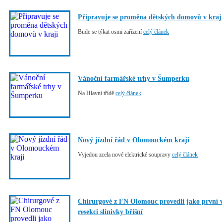
Připravuje se proměna dětských domovů v kraj
Bude se týkat osmi zařízení
celý článek
Vánoční farmářské trhy v Šumperku
Na Hlavní třídě
celý článek
Nový jízdní řád v Olomouckém kraji
Vyjedou zcela nové elektrické soupravy
celý článek
Chirurgové z FN Olomouc provedli jako první v
resekci slinivky břišní