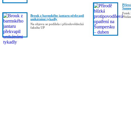
Příro
Šumpe
Fotek:
Brouk z barmského jantaru překvapil
Přidá
unikátními tykadly
Na objevu se podílela i přírodovědecká
fakulta UP