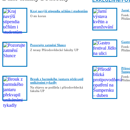
EXKLUZIVNÍ FO
Jarní
Kraj navýší stipendia učňům i studentům
Fotek:
O sto korun
Přidá
Gastro
Pozorujte zatmění Slunce
Fotek:
Z terasy Přírodovědecké fakulty UP
Přidá
Příro
Šumpe
Fotek:
Brouk z barmského jantaru překvapil
Přidá
unikátními tykadly
Na objevu se podílela i přírodovědecká
fakulta UP