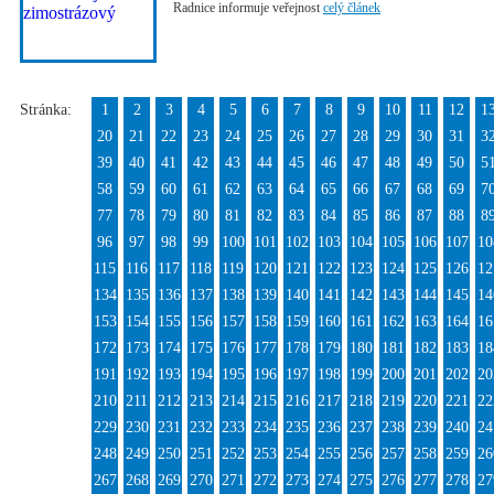
Radnice informuje veřejnost
celý článek
Stránka:
1
2
3
4
5
6
7
8
9
10
11
12
1
20
21
22
23
24
25
26
27
28
29
30
31
3
39
40
41
42
43
44
45
46
47
48
49
50
5
58
59
60
61
62
63
64
65
66
67
68
69
7
77
78
79
80
81
82
83
84
85
86
87
88
8
96
97
98
99
100
101
102
103
104
105
106
107
10
115
116
117
118
119
120
121
122
123
124
125
126
12
134
135
136
137
138
139
140
141
142
143
144
145
14
153
154
155
156
157
158
159
160
161
162
163
164
16
172
173
174
175
176
177
178
179
180
181
182
183
18
191
192
193
194
195
196
197
198
199
200
201
202
20
210
211
212
213
214
215
216
217
218
219
220
221
22
229
230
231
232
233
234
235
236
237
238
239
240
24
248
249
250
251
252
253
254
255
256
257
258
259
26
267
268
269
270
271
272
273
274
275
276
277
278
27