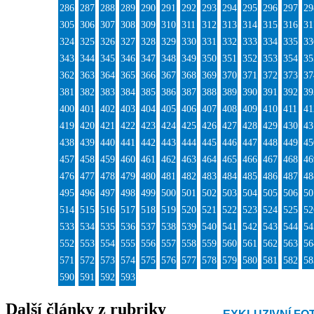
286
287
288
289
290
291
292
293
294
295
296
297
29
305
306
307
308
309
310
311
312
313
314
315
316
31
324
325
326
327
328
329
330
331
332
333
334
335
33
343
344
345
346
347
348
349
350
351
352
353
354
35
362
363
364
365
366
367
368
369
370
371
372
373
37
381
382
383
384
385
386
387
388
389
390
391
392
39
400
401
402
403
404
405
406
407
408
409
410
411
41
419
420
421
422
423
424
425
426
427
428
429
430
43
438
439
440
441
442
443
444
445
446
447
448
449
45
457
458
459
460
461
462
463
464
465
466
467
468
46
476
477
478
479
480
481
482
483
484
485
486
487
48
495
496
497
498
499
500
501
502
503
504
505
506
50
514
515
516
517
518
519
520
521
522
523
524
525
52
533
534
535
536
537
538
539
540
541
542
543
544
54
552
553
554
555
556
557
558
559
560
561
562
563
56
571
572
573
574
575
576
577
578
579
580
581
582
58
590
591
592
593
Další články z rubriky