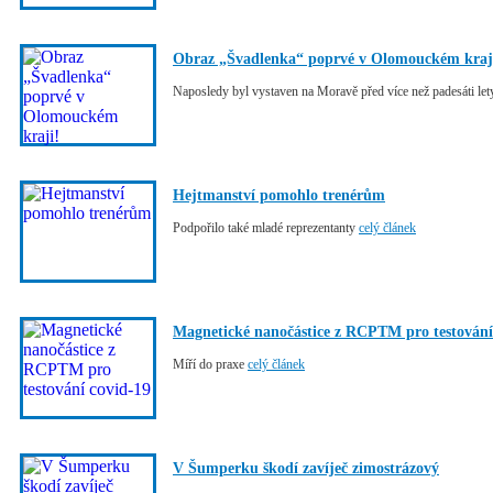
Obraz „Švadlenka“ poprvé v Olomouckém kraj
Naposledy byl vystaven na Moravě před více než padesáti le
Hejtmanství pomohlo trenérům
Podpořilo také mladé reprezentanty
celý článek
Magnetické nanočástice z RCPTM pro testování
Míří do praxe
celý článek
V Šumperku škodí zavíječ zimostrázový