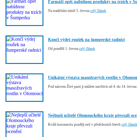
Farmáři opět nabídnou produkty na trzích v 
Na tradičním místě 5. června
celý článek
Končí výdej roušek na šumperské radnici
Od pondělí 1. června
celý článek
Unikátní výstava masožravých rostlin v Olomou
Pod názvem Živé pasti ji můžete navštívit od 4. do 14. červn
Nejlepší učitelé Olomouckého kraje převzali oc
Kvůli koronaviru později než v předchozích letech
celý článe