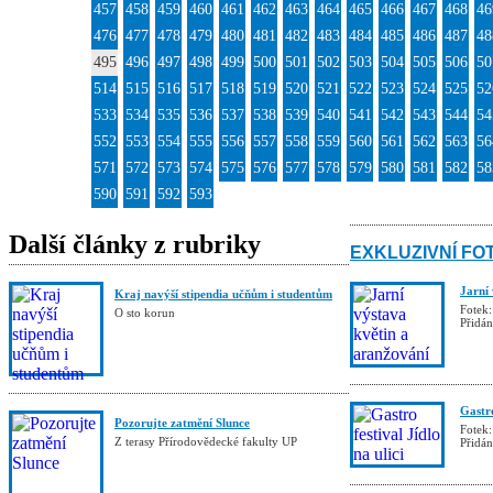
457
458
459
460
461
462
463
464
465
466
467
468
46
476
477
478
479
480
481
482
483
484
485
486
487
48
495
496
497
498
499
500
501
502
503
504
505
506
50
514
515
516
517
518
519
520
521
522
523
524
525
52
533
534
535
536
537
538
539
540
541
542
543
544
54
552
553
554
555
556
557
558
559
560
561
562
563
56
571
572
573
574
575
576
577
578
579
580
581
582
58
590
591
592
593
Další články z rubriky
EXKLUZIVNÍ FO
Jarní
Kraj navýší stipendia učňům i studentům
Fotek:
O sto korun
Přidá
Gastro
Pozorujte zatmění Slunce
Fotek:
Z terasy Přírodovědecké fakulty UP
Přidá