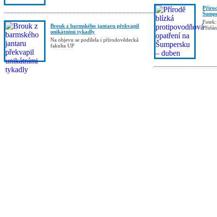
Příro
Šumpe
Fotek:
Brouk z barmského jantaru překvapil
Přidá
unikátními tykadly
Na objevu se podílela i přírodovědecká
fakulta UP