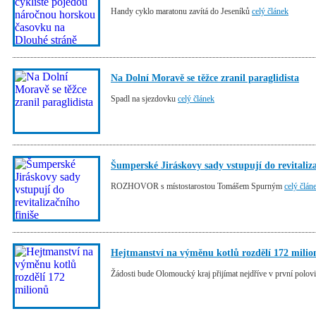
Handy cyklo maratonu zavítá do Jeseníků
celý článek
Na Dolní Moravě se těžce zranil paraglidista
Spadl na sjezdovku
celý článek
Šumperské Jiráskovy sady vstupují do revitaliza
ROZHOVOR s místostarostou Tomášem Spurným
celý člán
Hejtmanství na výměnu kotlů rozdělí 172 milio
Žádosti bude Olomoucký kraj přijímat nejdříve v první polo