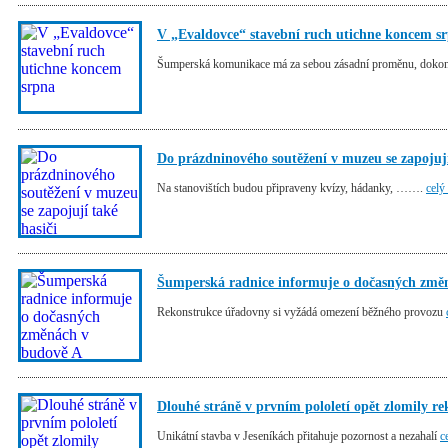
V „Evaldovce“ stavební ruch utichne koncem s
Šumperská komunikace má za sebou zásadní proměnu, dokonč
Do prázdninového soutěžení v muzeu se zapojují
Na stanovištích budou připraveny kvízy, hádanky, …….
celý
Šumperská radnice informuje o dočasných změ
Rekonstrukce úřadovny si vyžádá omezení běžného provozu
Dlouhé stráně v prvním pololetí opět zlomily r
Unikátní stavba v Jeseníkách přitahuje pozornost a nezahalí
c