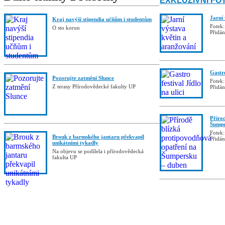
EXKLUZIVNÍ FO
Jarní
Kraj navýší stipendia učňům i studentům
Fotek:
O sto korun
Přidá
Gastro
Pozorujte zatmění Slunce
Fotek:
Z terasy Přírodovědecké fakulty UP
Přidá
Příro
Šumpe
Fotek:
Brouk z barmského jantaru překvapil
Přidá
unikátními tykadly
Na objevu se podílela i přírodovědecká
fakulta UP