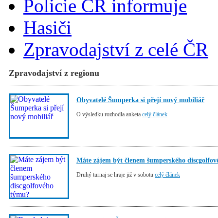
Policie ČR informuje
Hasiči
Zpravodajství z celé ČR
Zpravodajství z regionu
Obyvatelé Šumperka si přejí nový mobiliář
O výsledku rozhodla anketa
celý článek
Máte zájem být členem šumperského discgolfo
Druhý turnaj se hraje již v sobotu
celý článek