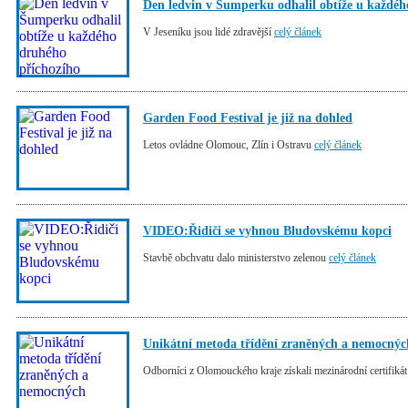
Den ledvin v Šumperku odhalil obtíže u každéh
V Jeseníku jsou lidé zdravější
celý článek
Garden Food Festival je již na dohled
Letos ovládne Olomouc, Zlín i Ostravu
celý článek
VIDEO:Řidiči se vyhnou Bludovskému kopci
Stavbě obchvatu dalo ministerstvo zelenou
celý článek
Unikátní metoda třídění zraněných a nemocnýc
Odborníci z Olomouckého kraje získali mezinárodní certifiká