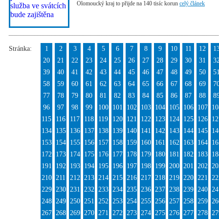
Olomoucký kraj to přijde na 140 tisíc korun
celý článek
Stránka:
1
2
3
4
5
6
7
8
9
10
11
12
1
20
21
22
23
24
25
26
27
28
29
30
31
3
39
40
41
42
43
44
45
46
47
48
49
50
5
58
59
60
61
62
63
64
65
66
67
68
69
7
77
78
79
80
81
82
83
84
85
86
87
88
8
96
97
98
99
100
101
102
103
104
105
106
107
10
115
116
117
118
119
120
121
122
123
124
125
126
12
134
135
136
137
138
139
140
141
142
143
144
145
14
153
154
155
156
157
158
159
160
161
162
163
164
16
172
173
174
175
176
177
178
179
180
181
182
183
18
191
192
193
194
195
196
197
198
199
200
201
202
20
210
211
212
213
214
215
216
217
218
219
220
221
22
229
230
231
232
233
234
235
236
237
238
239
240
24
248
249
250
251
252
253
254
255
256
257
258
259
26
267
268
269
270
271
272
273
274
275
276
277
278
27