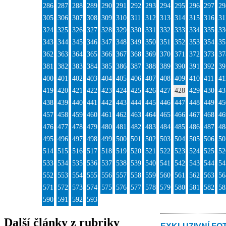
286
287
288
289
290
291
292
293
294
295
296
297
29
305
306
307
308
309
310
311
312
313
314
315
316
31
324
325
326
327
328
329
330
331
332
333
334
335
33
343
344
345
346
347
348
349
350
351
352
353
354
35
362
363
364
365
366
367
368
369
370
371
372
373
37
381
382
383
384
385
386
387
388
389
390
391
392
39
400
401
402
403
404
405
406
407
408
409
410
411
41
419
420
421
422
423
424
425
426
427
428
429
430
43
438
439
440
441
442
443
444
445
446
447
448
449
45
457
458
459
460
461
462
463
464
465
466
467
468
46
476
477
478
479
480
481
482
483
484
485
486
487
48
495
496
497
498
499
500
501
502
503
504
505
506
50
514
515
516
517
518
519
520
521
522
523
524
525
52
533
534
535
536
537
538
539
540
541
542
543
544
54
552
553
554
555
556
557
558
559
560
561
562
563
56
571
572
573
574
575
576
577
578
579
580
581
582
58
590
591
592
593
Další články z rubriky