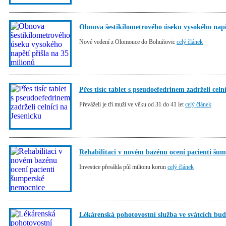
Obnova šestikilometrového úseku vysokého napět
Nové vedení z Olomouce do Bohuňovic
celý článek
Přes tisíc tablet s pseudoefedrinem zadrželi celn
Převáželi je tři muži ve věku od 31 do 41 let
celý článek
Rehabilitaci v novém bazénu ocení pacienti šu
Investice přesáhla půl milionu korun
celý článek
Lékárenská pohotovostní služba ve svátcích bud