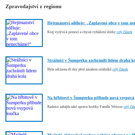
Zpravodajství z regionu
Hejtmanství sděluje: „Zaplavené obce v tom n
Kraj vyzývá k pomoci a chystá vyhlášení sbírky
celý článek
Strážníci v Šumperku zachránili lidem drahá k
Byla odcizena tři dny před zásahem strážníků
celý článek
Na hřbitově v Šumperku přibude nová vsypová
Radnice zahájila také opravu hrobky Familie Weissse
celý člá