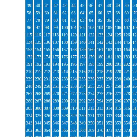
39
40
41
42
43
44
45
46
47
48
49
50
5
58
59
60
61
62
63
64
65
66
67
68
69
7
77
78
79
80
81
82
83
84
85
86
87
88
8
96
97
98
99
100
101
102
103
104
105
106
107
10
115
116
117
118
119
120
121
122
123
124
125
126
12
134
135
136
137
138
139
140
141
142
143
144
145
14
153
154
155
156
157
158
159
160
161
162
163
164
16
172
173
174
175
176
177
178
179
180
181
182
183
18
191
192
193
194
195
196
197
198
199
200
201
202
20
210
211
212
213
214
215
216
217
218
219
220
221
22
229
230
231
232
233
234
235
236
237
238
239
240
24
248
249
250
251
252
253
254
255
256
257
258
259
26
267
268
269
270
271
272
273
274
275
276
277
278
27
286
287
288
289
290
291
292
293
294
295
296
297
29
305
306
307
308
309
310
311
312
313
314
315
316
31
324
325
326
327
328
329
330
331
332
333
334
335
33
343
344
345
346
347
348
349
350
351
352
353
354
35
362
363
364
365
366
367
368
369
370
371
372
373
37