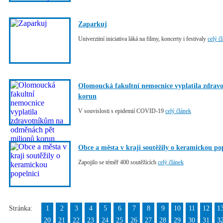
Zaparkuj
Univerzitní iniciativa láká na filmy, koncerty i festivaly
celý č
Olomoucká fakultní nemocnice vyplatila zdrav
korun
V souvislosti s epidemií COVID-19
celý článek
Obce a města v kraji soutěžily o keramickou pop
Zapojilo se téměř 400 soutěžících
celý článek
Stránka:
1
2
3
4
5
6
7
8
9
10
11
12
1
20
21
22
23
24
25
26
27
28
29
30
31
3