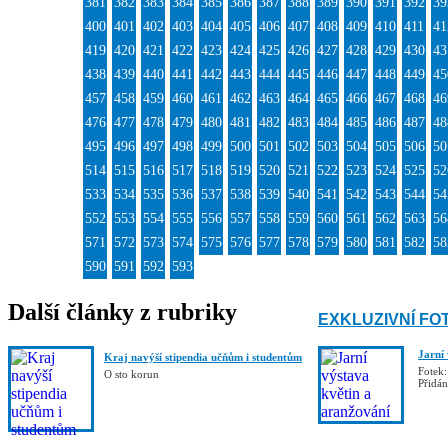
381
382
383
384
385
386
387
388
389
390
391
392
39
400
401
402
403
404
405
406
407
408
409
410
411
41
419
420
421
422
423
424
425
426
427
428
429
430
43
438
439
440
441
442
443
444
445
446
447
448
449
45
457
458
459
460
461
462
463
464
465
466
467
468
46
476
477
478
479
480
481
482
483
484
485
486
487
48
495
496
497
498
499
500
501
502
503
504
505
506
50
514
515
516
517
518
519
520
521
522
523
524
525
52
533
534
535
536
537
538
539
540
541
542
543
544
54
552
553
554
555
556
557
558
559
560
561
562
563
56
571
572
573
574
575
576
577
578
579
580
581
582
58
590
591
592
593
Další články z rubriky
EXKLUZIVNÍ FO
Jarní
Kraj navýší stipendia učňům i studentům
Fotek:
O sto korun
Přidá