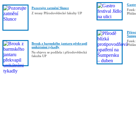
Gastro
Pozorujte zatmění Slunce
Fotek:
Z terasy Přírodovědecké fakulty UP
Přidá
Příro
Šumpe
Fotek:
Brouk z barmského jantaru překvapil
Přidá
unikátními tykadly
Na objevu se podílela i přírodovědecká
fakulta UP