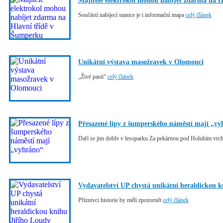
Majitelé elektrokol mohou nabíjet zdarma na 
Součástí nabíjecí stanice je i informační mapa
celý článek
Unikátní výstava masožravek v Olomouci
„Živé pasti“
celý článek
Přesazené lípy z šumperského náměstí mají „v
Daří se jim dobře v lesoparku Za pekárnou pod Holubím vr
Vydavatelství UP chystá unikátní heraldickou 
Příznivci historie by měli zpozornět
celý článek