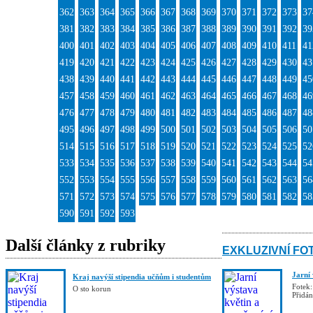
362
363
364
365
366
367
368
369
370
371
372
373
37
381
382
383
384
385
386
387
388
389
390
391
392
39
400
401
402
403
404
405
406
407
408
409
410
411
41
419
420
421
422
423
424
425
426
427
428
429
430
43
438
439
440
441
442
443
444
445
446
447
448
449
45
457
458
459
460
461
462
463
464
465
466
467
468
46
476
477
478
479
480
481
482
483
484
485
486
487
48
495
496
497
498
499
500
501
502
503
504
505
506
50
514
515
516
517
518
519
520
521
522
523
524
525
52
533
534
535
536
537
538
539
540
541
542
543
544
54
552
553
554
555
556
557
558
559
560
561
562
563
56
571
572
573
574
575
576
577
578
579
580
581
582
58
590
591
592
593
Další články z rubriky
EXKLUZIVNÍ FO
Jarní
Kraj navýší stipendia učňům i studentům
Fotek:
O sto korun
Přidá