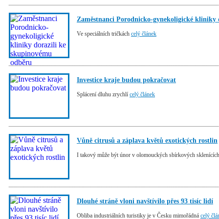
Zaměstnanci Porodnicko-gynekoligické kliniky 
Ve speciálních tričkách
celý článek
Investice kraje budou pokračovat
Splácení dluhu zrychlí
celý článek
Vůně citrusů a záplava květů exotických rostlin
I takový může být únor v olomouckých sbírkových sklenícíc
Dlouhé stráně vloni navštívilo přes 93 tisíc lidí
Obliba industriálních turistiky je v Česku mimořádná
celý člá