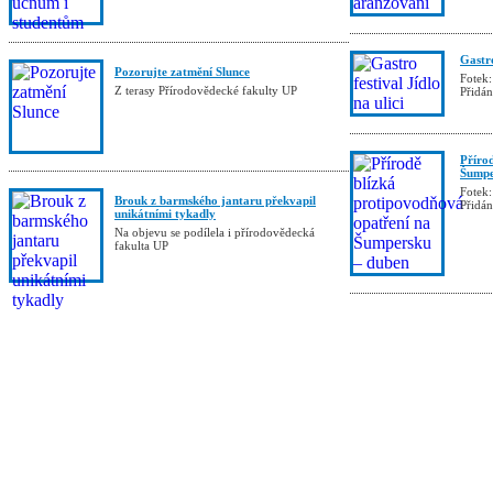
Gastro
Pozorujte zatmění Slunce
Fotek:
Z terasy Přírodovědecké fakulty UP
Přidá
Příro
Šumpe
Fotek:
Brouk z barmského jantaru překvapil
Přidá
unikátními tykadly
Na objevu se podílela i přírodovědecká
fakulta UP