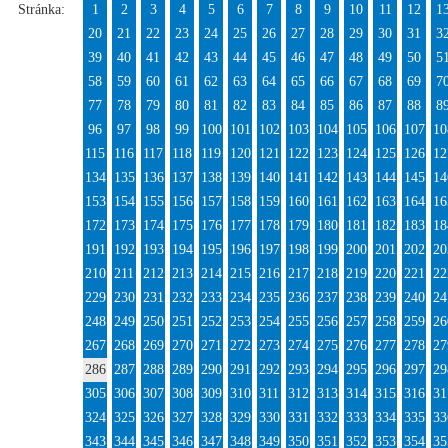
Stránka:
1
2
3
4
5
6
7
8
9
10
11
12
1
20
21
22
23
24
25
26
27
28
29
30
31
3
39
40
41
42
43
44
45
46
47
48
49
50
5
58
59
60
61
62
63
64
65
66
67
68
69
7
77
78
79
80
81
82
83
84
85
86
87
88
8
96
97
98
99
100
101
102
103
104
105
106
107
10
115
116
117
118
119
120
121
122
123
124
125
126
12
134
135
136
137
138
139
140
141
142
143
144
145
14
153
154
155
156
157
158
159
160
161
162
163
164
16
172
173
174
175
176
177
178
179
180
181
182
183
18
191
192
193
194
195
196
197
198
199
200
201
202
20
210
211
212
213
214
215
216
217
218
219
220
221
22
229
230
231
232
233
234
235
236
237
238
239
240
24
248
249
250
251
252
253
254
255
256
257
258
259
26
267
268
269
270
271
272
273
274
275
276
277
278
27
286
287
288
289
290
291
292
293
294
295
296
297
29
305
306
307
308
309
310
311
312
313
314
315
316
31
324
325
326
327
328
329
330
331
332
333
334
335
33
343
344
345
346
347
348
349
350
351
352
353
354
35