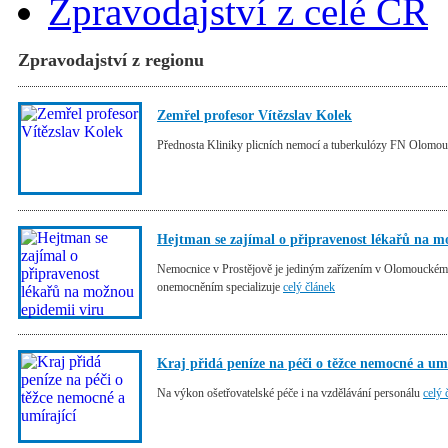
Zpravodajství z celé ČR
Zpravodajství z regionu
Zemřel profesor Vítězslav Kolek
Přednosta Kliniky plicních nemocí a tuberkulózy FN Olomo
Hejtman se zajímal o připravenost lékařů na m
Nemocnice v Prostějově je jediným zařízením v Olomouckém kr
onemocněním specializuje
celý článek
Kraj přidá peníze na péči o těžce nemocné a umí
Na výkon ošetřovatelské péče i na vzdělávání personálu
celý 