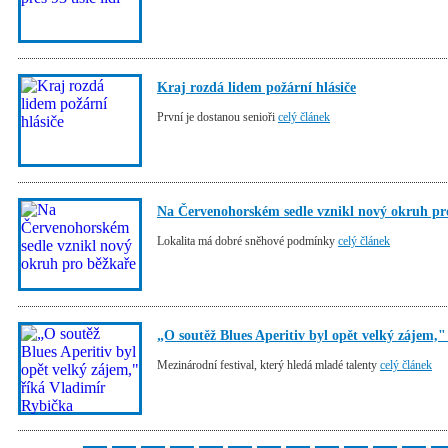
Kraj rozdá lidem požární hlásiče
První je dostanou senioři
celý článek
Na Červenohorském sedle vznikl nový okruh pr
Lokalita má dobré sněhové podmínky
celý článek
„O soutěž Blues Aperitiv byl opět velký zájem,
Mezinárodní festival, který hledá mladé talenty
celý článek