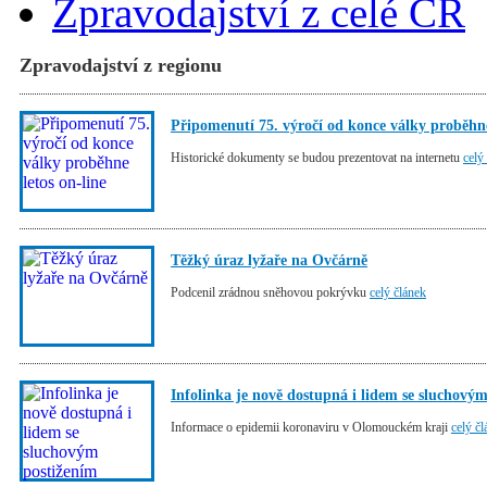
Zpravodajství z celé ČR
Zpravodajství z regionu
Připomenutí 75. výročí od konce války proběhne
Historické dokumenty se budou prezentovat na internetu
celý
Těžký úraz lyžaře na Ovčárně
Podcenil zrádnou sněhovou pokrývku
celý článek
Infolinka je nově dostupná i lidem se sluchový
Informace o epidemii koronaviru v Olomouckém kraji
celý č