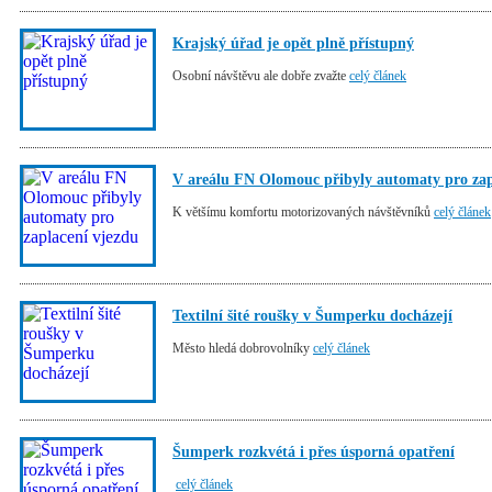
Krajský úřad je opět plně přístupný
Osobní návštěvu ale dobře zvažte
celý článek
V areálu FN Olomouc přibyly automaty pro zap
K většímu komfortu motorizovaných návštěvníků
celý článek
Textilní šité roušky v Šumperku docházejí
Město hledá dobrovolníky
celý článek
Šumperk rozkvétá i přes úsporná opatření
celý článek