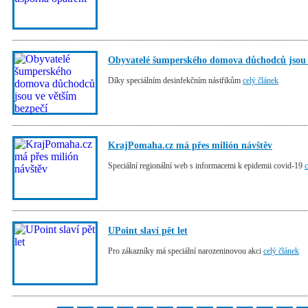
Obyvatelé šumperského domova důchodců jsou v
Díky speciálním desinfekčním nástřikům
celý článek
KrajPomaha.cz má přes milión návštěv
Speciální regionální web s informacemi k epidemii covid-19
c
UPoint slaví pět let
Pro zákazníky má speciální narozeninovou akci
celý článek