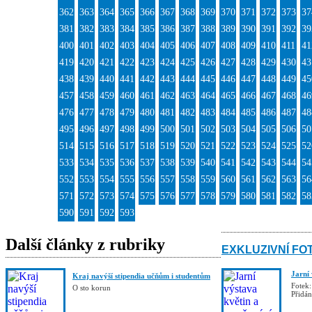
362
363
364
365
366
367
368
369
370
371
372
373
37
381
382
383
384
385
386
387
388
389
390
391
392
39
400
401
402
403
404
405
406
407
408
409
410
411
41
419
420
421
422
423
424
425
426
427
428
429
430
43
438
439
440
441
442
443
444
445
446
447
448
449
45
457
458
459
460
461
462
463
464
465
466
467
468
46
476
477
478
479
480
481
482
483
484
485
486
487
48
495
496
497
498
499
500
501
502
503
504
505
506
50
514
515
516
517
518
519
520
521
522
523
524
525
52
533
534
535
536
537
538
539
540
541
542
543
544
54
552
553
554
555
556
557
558
559
560
561
562
563
56
571
572
573
574
575
576
577
578
579
580
581
582
58
590
591
592
593
Další články z rubriky
EXKLUZIVNÍ FO
Jarní
Kraj navýší stipendia učňům i studentům
Fotek:
O sto korun
Přidá