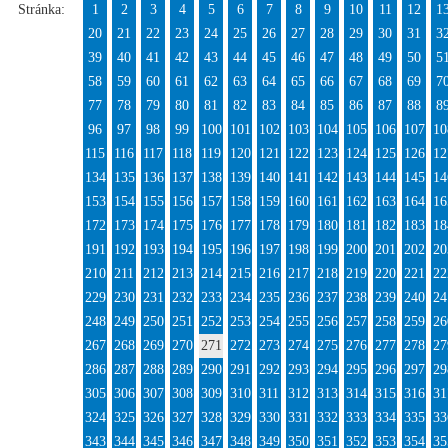
Stránka:
1
2
3
4
5
6
7
8
9
10
11
12
1
20
21
22
23
24
25
26
27
28
29
30
31
3
39
40
41
42
43
44
45
46
47
48
49
50
5
58
59
60
61
62
63
64
65
66
67
68
69
7
77
78
79
80
81
82
83
84
85
86
87
88
8
96
97
98
99
100
101
102
103
104
105
106
107
10
115
116
117
118
119
120
121
122
123
124
125
126
12
134
135
136
137
138
139
140
141
142
143
144
145
14
153
154
155
156
157
158
159
160
161
162
163
164
16
172
173
174
175
176
177
178
179
180
181
182
183
18
191
192
193
194
195
196
197
198
199
200
201
202
20
210
211
212
213
214
215
216
217
218
219
220
221
22
229
230
231
232
233
234
235
236
237
238
239
240
24
248
249
250
251
252
253
254
255
256
257
258
259
26
267
268
269
270
271
272
273
274
275
276
277
278
27
286
287
288
289
290
291
292
293
294
295
296
297
29
305
306
307
308
309
310
311
312
313
314
315
316
31
324
325
326
327
328
329
330
331
332
333
334
335
33
343
344
345
346
347
348
349
350
351
352
353
354
35