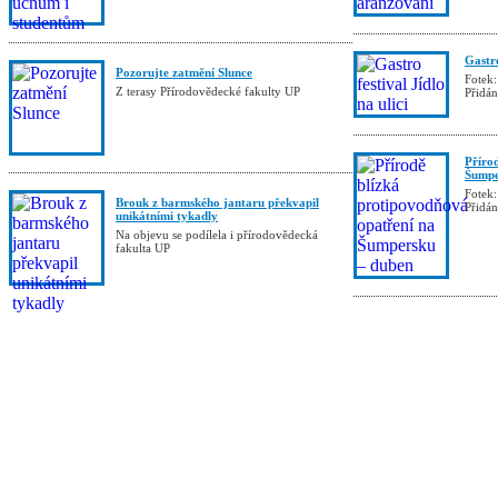
Gastro
Pozorujte zatmění Slunce
Fotek:
Z terasy Přírodovědecké fakulty UP
Přidá
Příro
Šumpe
Fotek:
Brouk z barmského jantaru překvapil
Přidá
unikátními tykadly
Na objevu se podílela i přírodovědecká
fakulta UP