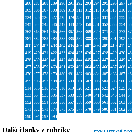
286
287
288
289
290
291
292
293
294
295
296
297
29
305
306
307
308
309
310
311
312
313
314
315
316
31
324
325
326
327
328
329
330
331
332
333
334
335
33
343
344
345
346
347
348
349
350
351
352
353
354
35
362
363
364
365
366
367
368
369
370
371
372
373
37
381
382
383
384
385
386
387
388
389
390
391
392
39
400
401
402
403
404
405
406
407
408
409
410
411
41
419
420
421
422
423
424
425
426
427
428
429
430
43
438
439
440
441
442
443
444
445
446
447
448
449
45
457
458
459
460
461
462
463
464
465
466
467
468
46
476
477
478
479
480
481
482
483
484
485
486
487
48
495
496
497
498
499
500
501
502
503
504
505
506
50
514
515
516
517
518
519
520
521
522
523
524
525
52
533
534
535
536
537
538
539
540
541
542
543
544
54
552
553
554
555
556
557
558
559
560
561
562
563
56
571
572
573
574
575
576
577
578
579
580
581
582
58
590
591
592
593
Další články z rubriky