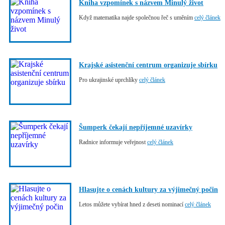
Kniha vzpomínek s názvem Minulý život
Když matematika najde společnou řeč s uměním
celý článek
Krajské asistenční centrum organizuje sbírku
Pro ukrajinské uprchlíky
celý článek
Šumperk čekají nepříjemné uzavírky
Radnice informuje veřejnost
celý článek
Hlasujte o cenách kultury za výjimečný počin
Letos můžete vybírat hned z deseti nominací
celý článek