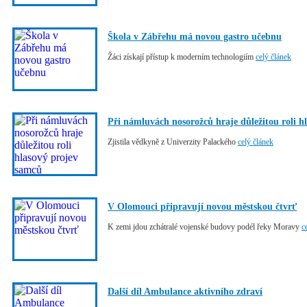
Škola v Zábřehu má novou gastro učebnu
Žáci získají přístup k moderním technologiím
celý článek
Při námluvách nosorožců hraje důležitou roli h
Zjistila vědkyně z Univerzity Palackého
celý článek
V Olomouci připravují novou městskou čtvrť
K zemi jdou zchátralé vojenské budovy podél řeky Moravy
c
Další díl Ambulance aktivního zdraví