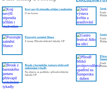
EXKLUZIVNÍ FO
Jarní
Kraj navýší stipendia učňům i studentům
Fotek:
O sto korun
Přidá
Gastro
Pozorujte zatmění Slunce
Fotek:
Z terasy Přírodovědecké fakulty UP
Přidá
Příro
Šumpe
Fotek:
Brouk z barmského jantaru překvapil
Přidá
unikátními tykadly
Na objevu se podílela i přírodovědecká
fakulta UP