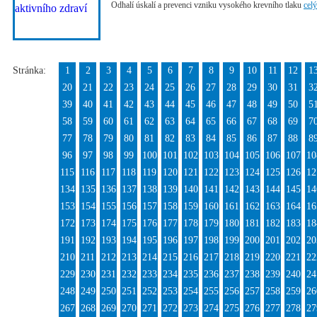
Odhalí úskalí a prevenci vzniku vysokého krevního tlaku
celý
Stránka:
1
2
3
4
5
6
7
8
9
10
11
12
1
20
21
22
23
24
25
26
27
28
29
30
31
3
39
40
41
42
43
44
45
46
47
48
49
50
5
58
59
60
61
62
63
64
65
66
67
68
69
7
77
78
79
80
81
82
83
84
85
86
87
88
8
96
97
98
99
100
101
102
103
104
105
106
107
10
115
116
117
118
119
120
121
122
123
124
125
126
12
134
135
136
137
138
139
140
141
142
143
144
145
14
153
154
155
156
157
158
159
160
161
162
163
164
16
172
173
174
175
176
177
178
179
180
181
182
183
18
191
192
193
194
195
196
197
198
199
200
201
202
20
210
211
212
213
214
215
216
217
218
219
220
221
22
229
230
231
232
233
234
235
236
237
238
239
240
24
248
249
250
251
252
253
254
255
256
257
258
259
26
267
268
269
270
271
272
273
274
275
276
277
278
27